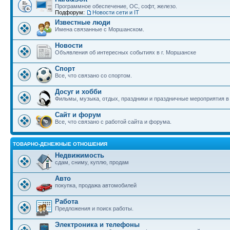
Программное обеспечение, ОС, софт, железо.
Подфорум:
Новости сети и IT
Известные люди
Имена связанные с Моршанском.
Новости
Объявления об интересных событиях в г. Моршанске
Спорт
Все, что связано со спортом.
Досуг и хобби
Фильмы, музыка, отдых, праздники и праздничные мероприятия 
Сайт и форум
Все, что связано с работой сайта и форума.
ТОВАРНО-ДЕНЕЖНЫЕ ОТНОШЕНИЯ
Недвижимость
сдам, сниму, куплю, продам
Авто
покупка, продажа автомобилей
Работа
Предложения и поиск работы.
Электроника и телефоны