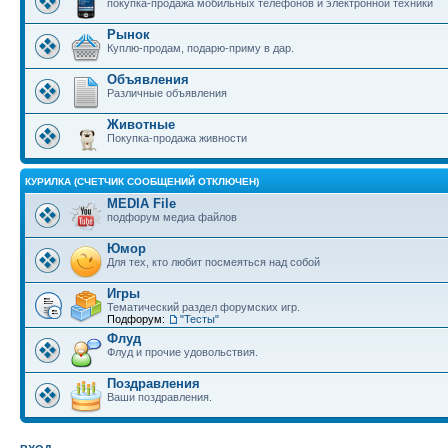
покупка-продажа мобильных телефонов и электронной техники
Рынок
Куплю-продам, подарю-приму в дар.
Объявления
Различные объявления
Животные
Покупка-продажа живности
КУРИЛКА (СЧЕТЧИК СООБЩЕНИЙ ОТКЛЮЧЕН)
MEDIA File
подфорум медиа файлов
Юмор
Для тех, кто любит посмеяться над собой
Игры
Тематический раздел форумских игр.
Подфорум:
"Тесты"
Флуд
Флуд и прочие удовольствия.
Поздравления
Ваши поздравления.