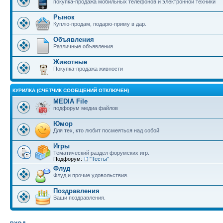
покупка-продажа мобильных телефонов и электронной техники
Рынок
Куплю-продам, подарю-приму в дар.
Объявления
Различные объявления
Животные
Покупка-продажа живности
КУРИЛКА (СЧЕТЧИК СООБЩЕНИЙ ОТКЛЮЧЕН)
MEDIA File
подфорум медиа файлов
Юмор
Для тех, кто любит посмеяться над собой
Игры
Тематический раздел форумских игр.
Подфорум:
"Тесты"
Флуд
Флуд и прочие удовольствия.
Поздравления
Ваши поздравления.