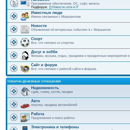
Программное обеспечение, ОС, софт, железо.
Подфорум:
Новости сети и IT
Известные люди
Имена связанные с Моршанском.
Новости
Объявления об интересных событиях в г. Моршанске
Спорт
Все, что связано со спортом.
Досуг и хобби
Фильмы, музыка, отдых, праздники и праздничные мероприятия 
Сайт и форум
Все, что связано с работой сайта и форума.
ТОВАРНО-ДЕНЕЖНЫЕ ОТНОШЕНИЯ
Недвижимость
сдам, сниму, куплю, продам
Авто
покупка, продажа автомобилей
Работа
Предложения и поиск работы.
Электроника и телефоны