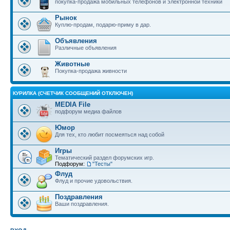
покупка-продажа мобильных телефонов и электронной техники
Рынок
Куплю-продам, подарю-приму в дар.
Объявления
Различные объявления
Животные
Покупка-продажа живности
КУРИЛКА (СЧЕТЧИК СООБЩЕНИЙ ОТКЛЮЧЕН)
MEDIA File
подфорум медиа файлов
Юмор
Для тех, кто любит посмеяться над собой
Игры
Тематический раздел форумских игр.
Подфорум:
"Тесты"
Флуд
Флуд и прочие удовольствия.
Поздравления
Ваши поздравления.