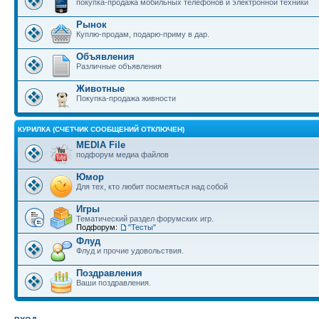
покупка-продажа мобильных телефонов и электронной техники
Рынок
Куплю-продам, подарю-приму в дар.
Объявления
Различные объявления
Животные
Покупка-продажа живности
КУРИЛКА (СЧЕТЧИК СООБЩЕНИЙ ОТКЛЮЧЕН)
MEDIA File
подфорум медиа файлов
Юмор
Для тех, кто любит посмеяться над собой
Игры
Тематический раздел форумских игр.
Подфорум:
"Тесты"
Флуд
Флуд и прочие удовольствия.
Поздравления
Ваши поздравления.