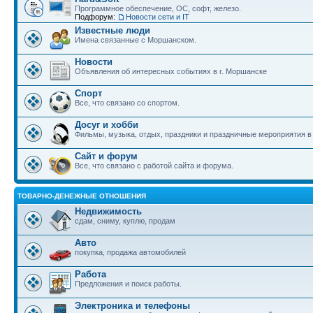
Программное обеспечение, ОС, софт, железо.
Подфорум:
Новости сети и IT
Известные люди
Имена связанные с Моршанском.
Новости
Объявления об интересных событиях в г. Моршанске
Спорт
Все, что связано со спортом.
Досуг и хобби
Фильмы, музыка, отдых, праздники и праздничные мероприятия 
Сайт и форум
Все, что связано с работой сайта и форума.
ТОВАРНО-ДЕНЕЖНЫЕ ОТНОШЕНИЯ
Недвижимость
сдам, сниму, куплю, продам
Авто
покупка, продажа автомобилей
Работа
Предложения и поиск работы.
Электроника и телефоны