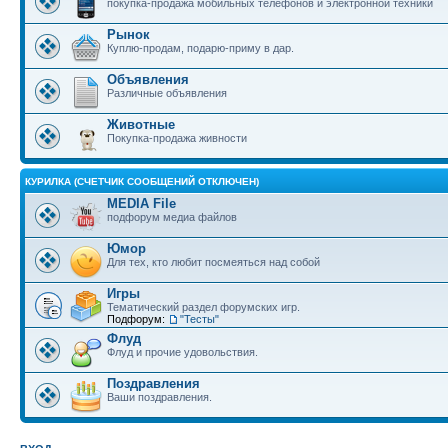
покупка-продажа мобильных телефонов и электронной техники
Рынок
Куплю-продам, подарю-приму в дар.
Объявления
Различные объявления
Животные
Покупка-продажа живности
КУРИЛКА (СЧЕТЧИК СООБЩЕНИЙ ОТКЛЮЧЕН)
MEDIA File
подфорум медиа файлов
Юмор
Для тех, кто любит посмеяться над собой
Игры
Тематический раздел форумских игр.
Подфорум:
"Тесты"
Флуд
Флуд и прочие удовольствия.
Поздравления
Ваши поздравления.