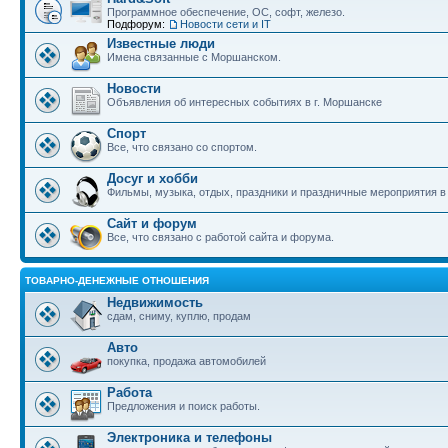
Программное обеспечение, ОС, софт, железо.
Подфорум:
Новости сети и IT
Известные люди
Имена связанные с Моршанском.
Новости
Объявления об интересных событиях в г. Моршанске
Спорт
Все, что связано со спортом.
Досуг и хобби
Фильмы, музыка, отдых, праздники и праздничные мероприятия 
Сайт и форум
Все, что связано с работой сайта и форума.
ТОВАРНО-ДЕНЕЖНЫЕ ОТНОШЕНИЯ
Недвижимость
сдам, сниму, куплю, продам
Авто
покупка, продажа автомобилей
Работа
Предложения и поиск работы.
Электроника и телефоны