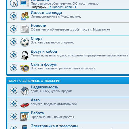
Программное обеспечение, ОС, софт, железо.
Подфорум:
Новости сети и IT
Известные люди
Имена связанные с Моршанском.
Новости
Объявления об интересных событиях в г. Моршанске
Спорт
Все, что связано со спортом.
Досуг и хобби
Фильмы, музыка, отдых, праздники и праздничные мероприятия 
Сайт и форум
Все, что связано с работой сайта и форума.
ТОВАРНО-ДЕНЕЖНЫЕ ОТНОШЕНИЯ
Недвижимость
сдам, сниму, куплю, продам
Авто
покупка, продажа автомобилей
Работа
Предложения и поиск работы.
Электроника и телефоны