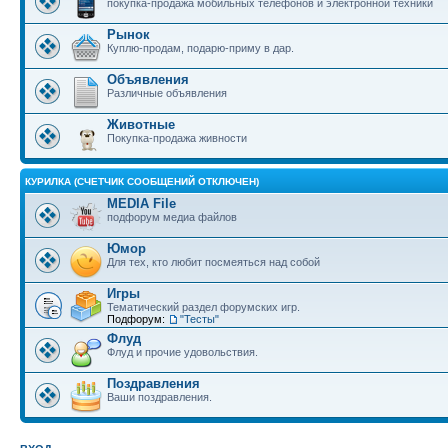
покупка-продажа мобильных телефонов и электронной техники
Рынок
Куплю-продам, подарю-приму в дар.
Объявления
Различные объявления
Животные
Покупка-продажа живности
КУРИЛКА (СЧЕТЧИК СООБЩЕНИЙ ОТКЛЮЧЕН)
MEDIA File
подфорум медиа файлов
Юмор
Для тех, кто любит посмеяться над собой
Игры
Тематический раздел форумских игр.
Подфорум:
"Тесты"
Флуд
Флуд и прочие удовольствия.
Поздравления
Ваши поздравления.