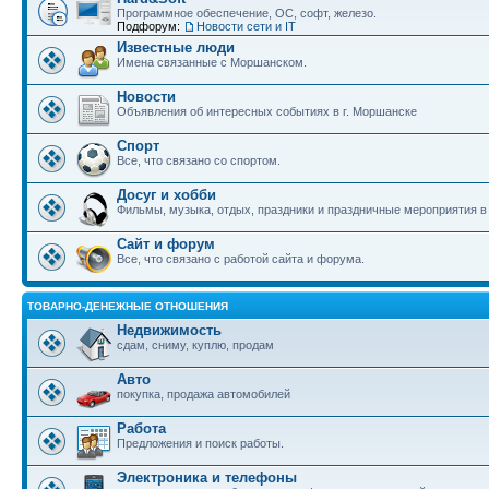
Программное обеспечение, ОС, софт, железо.
Подфорум:
Новости сети и IT
Известные люди
Имена связанные с Моршанском.
Новости
Объявления об интересных событиях в г. Моршанске
Спорт
Все, что связано со спортом.
Досуг и хобби
Фильмы, музыка, отдых, праздники и праздничные мероприятия 
Сайт и форум
Все, что связано с работой сайта и форума.
ТОВАРНО-ДЕНЕЖНЫЕ ОТНОШЕНИЯ
Недвижимость
сдам, сниму, куплю, продам
Авто
покупка, продажа автомобилей
Работа
Предложения и поиск работы.
Электроника и телефоны