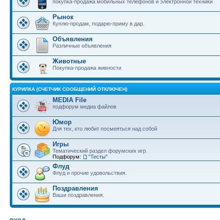
покупка-продажа мобильных телефонов и электронной техники
Рынок
Куплю-продам, подарю-приму в дар.
Объявления
Различные объявления
Животные
Покупка-продажа живности
КУРИЛКА (СЧЕТЧИК СООБЩЕНИЙ ОТКЛЮЧЕН)
MEDIA File
подфорум медиа файлов
Юмор
Для тех, кто любит посмеяться над собой
Игры
Тематический раздел форумских игр.
Подфорум:
"Тесты"
Флуд
Флуд и прочие удовольствия.
Поздравления
Ваши поздравления.