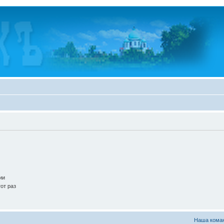
ии
от раз
Наша кома