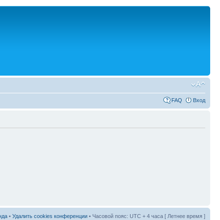
FAQ
Вход
нда
•
Удалить cookies конференции
• Часовой пояс: UTC + 4 часа [ Летнее время ]