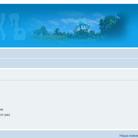
ии
от раз
Наша кома