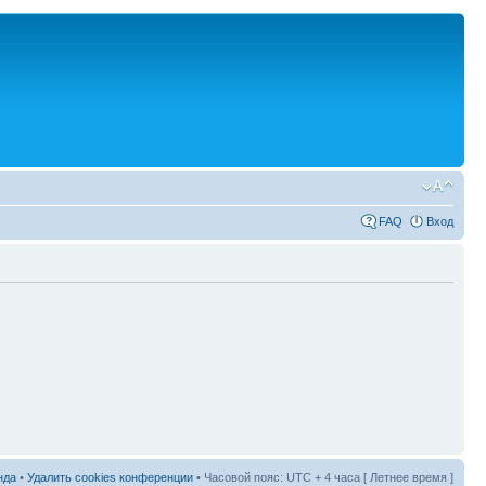
FAQ
Вход
нда
•
Удалить cookies конференции
• Часовой пояс: UTC + 4 часа [ Летнее время ]