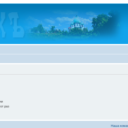
ии
от раз
Наша кома