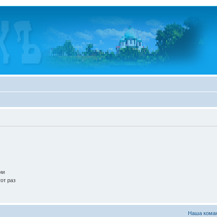
ии
от раз
Наша кома