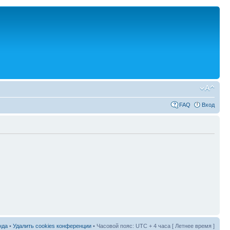
FAQ
Вход
нда
•
Удалить cookies конференции
• Часовой пояс: UTC + 4 часа [ Летнее время ]