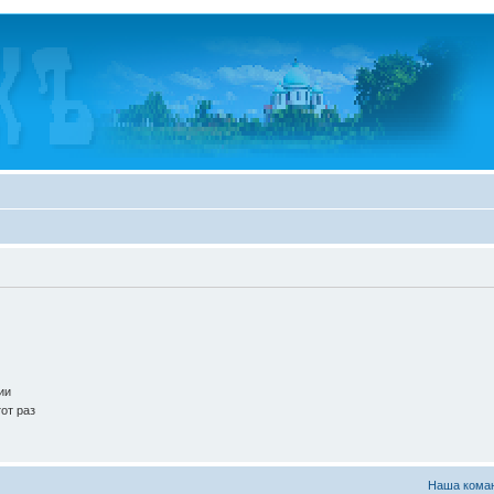
ии
от раз
Наша кома