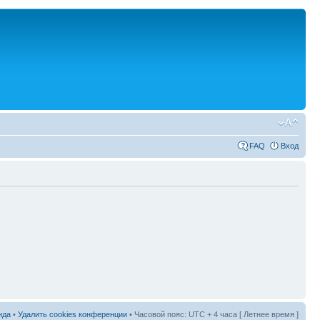
FAQ
Вход
нда
•
Удалить cookies конференции
• Часовой пояс: UTC + 4 часа [ Летнее время ]