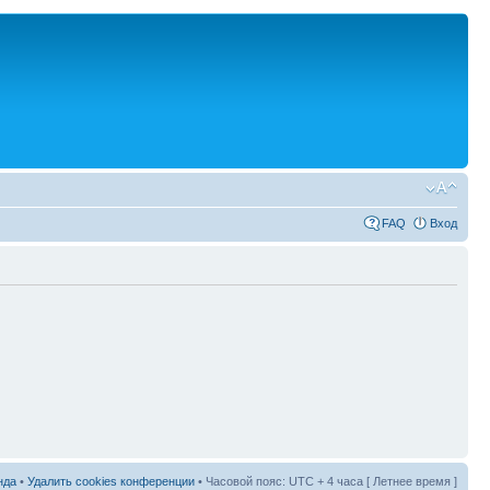
FAQ
Вход
нда
•
Удалить cookies конференции
• Часовой пояс: UTC + 4 часа [ Летнее время ]