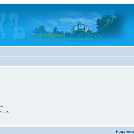
ии
от раз
Наша кома