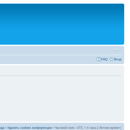
FAQ
Вход
нда
•
Удалить cookies конференции
• Часовой пояс: UTC + 4 часа [ Летнее время ]