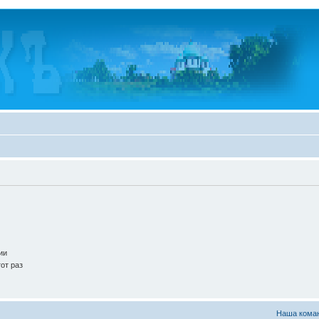
ии
от раз
Наша кома