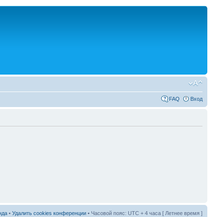
FAQ
Вход
нда
•
Удалить cookies конференции
• Часовой пояс: UTC + 4 часа [ Летнее время ]