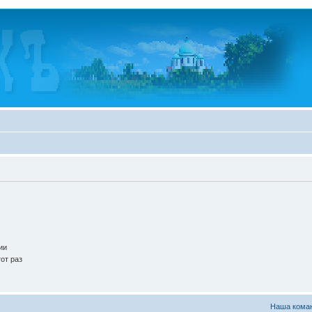
ии
от раз
Наша кома