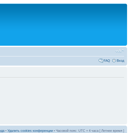
FAQ
Вход
нда
•
Удалить cookies конференции
• Часовой пояс: UTC + 4 часа [ Летнее время ]