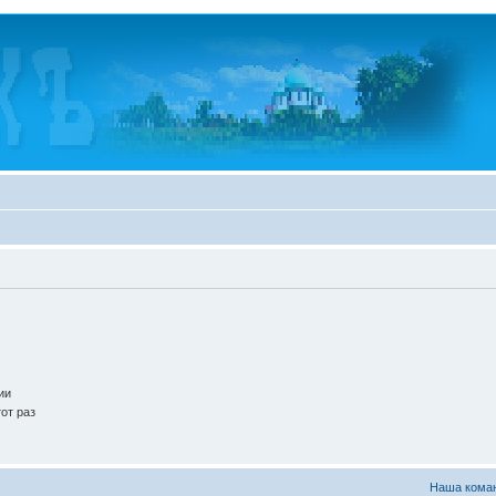
ии
от раз
Наша кома