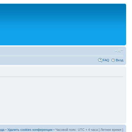
FAQ
Вход
нда
•
Удалить cookies конференции
• Часовой пояс: UTC + 4 часа [ Летнее время ]