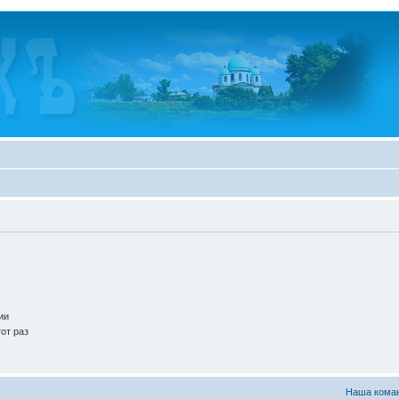
ии
от раз
Наша кома