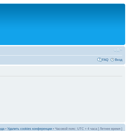
FAQ
Вход
нда
•
Удалить cookies конференции
• Часовой пояс: UTC + 4 часа [ Летнее время ]