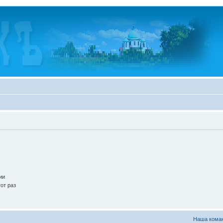
ии
от раз
Наша кома