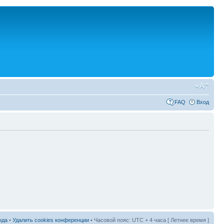
FAQ
Вход
нда
•
Удалить cookies конференции
• Часовой пояс: UTC + 4 часа [ Летнее время ]