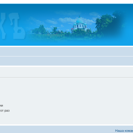
ии
от раз
Наша кома