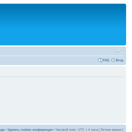
FAQ
Вход
нда
•
Удалить cookies конференции
• Часовой пояс: UTC + 4 часа [ Летнее время ]