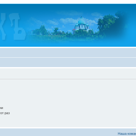
ии
от раз
Наша кома