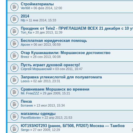
Стройматериалы
Vert68
» 06 фев 2014, 12:00
2014
hfp
» 11 янв 2014, 15:33
Праздник от Tele2 - ПРИГЛАШАЕМ ВСЕХ 21 декабря с 10 у
Tori_Ka
» 20 дек 2013, 11:39
Бесплатная юридическая помощь
Арсен
» 06 окт 2013, 00:59
Отар Кушанашвили: Моршанское достоинство
Breez
» 28 сен 2013, 00:08
Пусть играет духовой оркестр!
Сергей Моршанский
» 03 сен 2011, 16:47
Заправка углекислотой для полуавтомата
Leexs
» 02 авг 2013, 23:31
Сравниваем Моршанск во времени
Mr. FreeZZZ
» 29 дек 2009, 15:21
Пенза
Ботаник
» 13 июл 2013, 15:34
магазины одежды
PavelSoloviev
» 22 апр 2013, 21:53
ЮТ193/ЮТ293 (ранее, БГ508, РЛ207) Москва — Тамбов
Sergo
» 27 окт 2009, 12:29