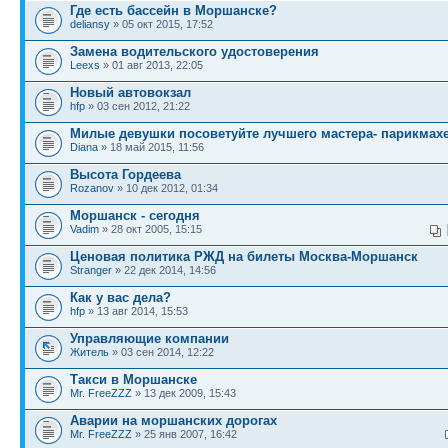
Где есть бассейн в Моршанске?
deliansy
» 05 окт 2015, 17:52
Замена водительского удостоверения
Leexs
» 01 авг 2013, 22:05
Новый автовокзал
hfp
» 03 сен 2012, 21:22
Милые девушки посоветуйте лучшего мастера- парикмах
Diana
» 18 май 2015, 11:56
Высота Гордеева
Rozanov
» 10 дек 2012, 01:34
Моршанск - сегодня
Vadim
» 28 окт 2005, 15:15
Ценовая политика РЖД на билеты Москва-Моршанск
Stranger
» 22 дек 2014, 14:56
Как у вас дела?
hfp
» 13 авг 2014, 15:53
Управляющие компании
Житель
» 03 сен 2014, 12:22
Такси в Моршанске
Mr. FreeZZZ
» 13 дек 2009, 15:43
Аварии на моршанских дорогах
Mr. FreeZZZ
» 25 янв 2007, 16:42