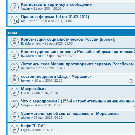
Как вставить картинку в сообщение
Vadim
» 21 ноя 2004, 20:00
Правила форума 1.4 (от 01.03.2011)
Mr. FreeZZZ
» 05 июл 2004, 11:05
ТЕМЫ
Конституция социалистической России (проект)
IlyaMurometc
» 26 апр 2026, 03:08
Конституционные поправки Российской демократическо
IlyaMurometc
» 27 фев 2020, 01:39
Летопись села Морши противоречит первому Россйском 
пылневъ
» 27 сен 2013, 14:06
состояние дороги Шацк - Моршанск
belyev
» 10 апр 2007, 22:25
Микрозаймы
Uta
» 17 ноя 2016, 15:16
Что с аэродромом? (153-й истребительный авиационный 
Sergo
» 04 июл 2011, 11:33
Занимательные объекты недалеко от Моршанска
alcher
» 17 июл 2016, 04:29
Кафе "LIGA"
Liga
» 21 ноя 2015, 19:17