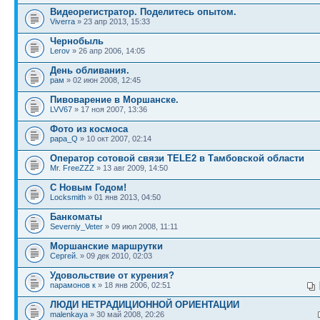
Видеорегистратор. Поделитесь опытом.
Viverra
» 23 апр 2013, 15:33
Чернобыль
Lerov
» 26 апр 2006, 14:05
День обливания.
рам
» 02 июн 2008, 12:45
Пивоварение в Моршанске.
LVV67
» 17 ноя 2007, 13:36
Фото из космоса
papa_Q
» 10 окт 2007, 02:14
Оператор сотовой связи TELE2 в Тамбовской области
Mr. FreeZZZ
» 13 авг 2009, 14:50
С Новым Годом!
Locksmith
» 01 янв 2013, 04:50
Банкоматы
Severniy_Veter
» 09 июл 2008, 11:11
Моршанские маршрутки
Сергей.
» 09 дек 2010, 02:03
Удовольствие от курения?
парамонов к
» 18 янв 2006, 02:51
ЛЮДИ НЕТРАДИЦИОННОЙ ОРИЕНТАЦИИ
malenkaya
» 30 май 2008, 20:26