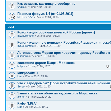
Как вставить картинку в сообщение
Vadim
» 21 ноя 2004, 20:00
Правила форума 1.4 (от 01.03.2011)
Mr. FreeZZZ
» 05 июл 2004, 11:05
ТЕМЫ
Конституция социалистической России (проект)
IlyaMurometc
» 26 апр 2026, 03:08
Конституционные поправки Российской демократическо
IlyaMurometc
» 27 фев 2020, 01:39
Летопись села Морши противоречит первому Россйском 
пылневъ
» 27 сен 2013, 14:06
состояние дороги Шацк - Моршанск
belyev
» 10 апр 2007, 22:25
Микрозаймы
Uta
» 17 ноя 2016, 15:16
Что с аэродромом? (153-й истребительный авиационный 
Sergo
» 04 июл 2011, 11:33
Занимательные объекты недалеко от Моршанска
alcher
» 17 июл 2016, 04:29
Кафе "LIGA"
Liga
» 21 ноя 2015, 19:17