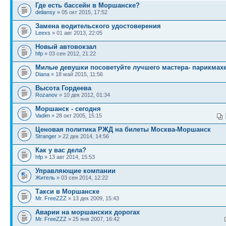
Где есть бассейн в Моршанске?
deliansy
» 05 окт 2015, 17:52
Замена водительского удостоверения
Leexs
» 01 авг 2013, 22:05
Новый автовокзал
hfp
» 03 сен 2012, 21:22
Милые девушки посоветуйте лучшего мастера- парикмах
Diana
» 18 май 2015, 11:56
Высота Гордеева
Rozanov
» 10 дек 2012, 01:34
Моршанск - сегодня
Vadim
» 28 окт 2005, 15:15
Ценовая политика РЖД на билеты Москва-Моршанск
Stranger
» 22 дек 2014, 14:56
Как у вас дела?
hfp
» 13 авг 2014, 15:53
Управляющие компании
Житель
» 03 сен 2014, 12:22
Такси в Моршанске
Mr. FreeZZZ
» 13 дек 2009, 15:43
Аварии на моршанских дорогах
Mr. FreeZZZ
» 25 янв 2007, 16:42