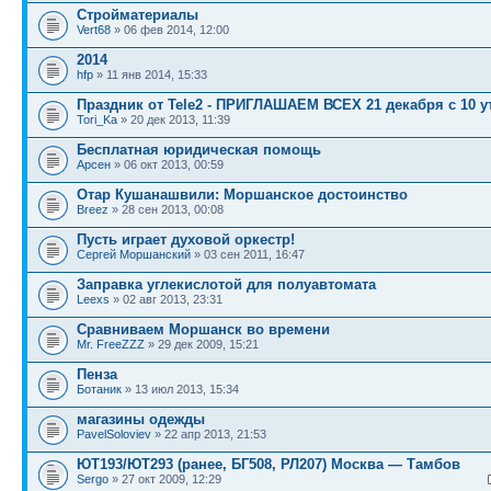
Стройматериалы
Vert68
» 06 фев 2014, 12:00
2014
hfp
» 11 янв 2014, 15:33
Праздник от Tele2 - ПРИГЛАШАЕМ ВСЕХ 21 декабря с 10 у
Tori_Ka
» 20 дек 2013, 11:39
Бесплатная юридическая помощь
Арсен
» 06 окт 2013, 00:59
Отар Кушанашвили: Моршанское достоинство
Breez
» 28 сен 2013, 00:08
Пусть играет духовой оркестр!
Сергей Моршанский
» 03 сен 2011, 16:47
Заправка углекислотой для полуавтомата
Leexs
» 02 авг 2013, 23:31
Сравниваем Моршанск во времени
Mr. FreeZZZ
» 29 дек 2009, 15:21
Пенза
Ботаник
» 13 июл 2013, 15:34
магазины одежды
PavelSoloviev
» 22 апр 2013, 21:53
ЮТ193/ЮТ293 (ранее, БГ508, РЛ207) Москва — Тамбов
Sergo
» 27 окт 2009, 12:29