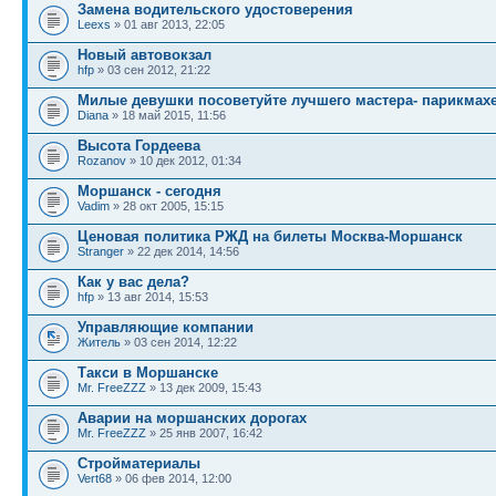
Замена водительского удостоверения
Leexs
» 01 авг 2013, 22:05
Новый автовокзал
hfp
» 03 сен 2012, 21:22
Милые девушки посоветуйте лучшего мастера- парикмах
Diana
» 18 май 2015, 11:56
Высота Гордеева
Rozanov
» 10 дек 2012, 01:34
Моршанск - сегодня
Vadim
» 28 окт 2005, 15:15
Ценовая политика РЖД на билеты Москва-Моршанск
Stranger
» 22 дек 2014, 14:56
Как у вас дела?
hfp
» 13 авг 2014, 15:53
Управляющие компании
Житель
» 03 сен 2014, 12:22
Такси в Моршанске
Mr. FreeZZZ
» 13 дек 2009, 15:43
Аварии на моршанских дорогах
Mr. FreeZZZ
» 25 янв 2007, 16:42
Стройматериалы
Vert68
» 06 фев 2014, 12:00