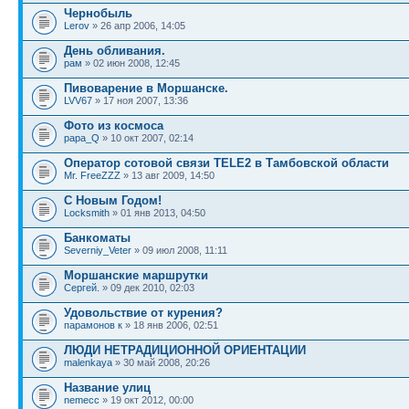
Чернобыль
Lerov
» 26 апр 2006, 14:05
День обливания.
рам
» 02 июн 2008, 12:45
Пивоварение в Моршанске.
LVV67
» 17 ноя 2007, 13:36
Фото из космоса
papa_Q
» 10 окт 2007, 02:14
Оператор сотовой связи TELE2 в Тамбовской области
Mr. FreeZZZ
» 13 авг 2009, 14:50
С Новым Годом!
Locksmith
» 01 янв 2013, 04:50
Банкоматы
Severniy_Veter
» 09 июл 2008, 11:11
Моршанские маршрутки
Сергей.
» 09 дек 2010, 02:03
Удовольствие от курения?
парамонов к
» 18 янв 2006, 02:51
ЛЮДИ НЕТРАДИЦИОННОЙ ОРИЕНТАЦИИ
malenkaya
» 30 май 2008, 20:26
Название улиц
nemecc
» 19 окт 2012, 00:00