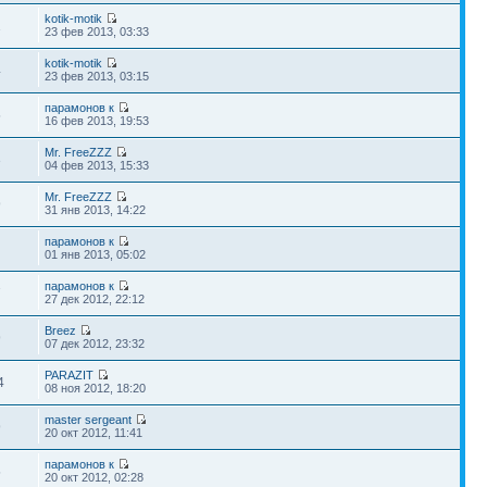
kotik-motik
1
23 фев 2013, 03:33
kotik-motik
4
23 фев 2013, 03:15
парамонов к
5
16 фев 2013, 19:53
Mr. FreeZZZ
3
04 фев 2013, 15:33
Mr. FreeZZZ
9
31 янв 2013, 14:22
парамонов к
01 янв 2013, 05:02
парамонов к
7
27 дек 2012, 22:12
Breez
9
07 дек 2012, 23:32
PARAZIT
4
08 ноя 2012, 18:20
master sergeant
9
20 окт 2012, 11:41
парамонов к
5
20 окт 2012, 02:28