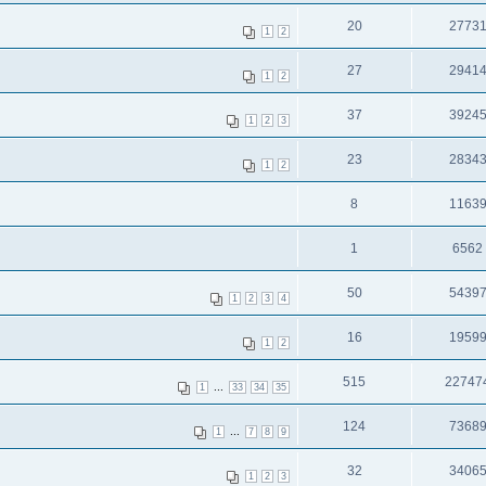
20
2773
1
2
27
2941
1
2
37
3924
1
2
3
23
2834
1
2
8
1163
1
6562
50
5439
1
2
3
4
16
1959
1
2
515
22747
...
1
33
34
35
124
7368
...
1
7
8
9
32
3406
1
2
3