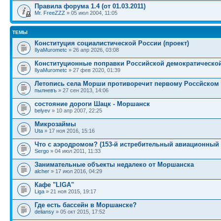
Правила форума 1.4 (от 01.03.2011)
Mr. FreeZZZ
» 05 июл 2004, 11:05
ТЕМЫ
Конституция социалистической России (проект)
IlyaMurometc
» 26 апр 2026, 03:08
Конституционные поправки Российской демократическо
IlyaMurometc
» 27 фев 2020, 01:39
Летопись села Морши противоречит первому Россйском 
пылневъ
» 27 сен 2013, 14:06
состояние дороги Шацк - Моршанск
belyev
» 10 апр 2007, 22:25
Микрозаймы
Uta
» 17 ноя 2016, 15:16
Что с аэродромом? (153-й истребительный авиационный 
Sergo
» 04 июл 2011, 11:33
Занимательные объекты недалеко от Моршанска
alcher
» 17 июл 2016, 04:29
Кафе "LIGA"
Liga
» 21 ноя 2015, 19:17
Где есть бассейн в Моршанске?
deliansy
» 05 окт 2015, 17:52