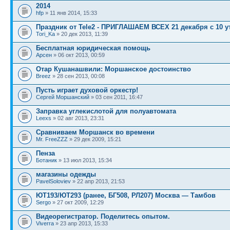
2014
hfp
» 11 янв 2014, 15:33
Праздник от Tele2 - ПРИГЛАШАЕМ ВСЕХ 21 декабря с 10 у
Tori_Ka
» 20 дек 2013, 11:39
Бесплатная юридическая помощь
Арсен
» 06 окт 2013, 00:59
Отар Кушанашвили: Моршанское достоинство
Breez
» 28 сен 2013, 00:08
Пусть играет духовой оркестр!
Сергей Моршанский
» 03 сен 2011, 16:47
Заправка углекислотой для полуавтомата
Leexs
» 02 авг 2013, 23:31
Сравниваем Моршанск во времени
Mr. FreeZZZ
» 29 дек 2009, 15:21
Пенза
Ботаник
» 13 июл 2013, 15:34
магазины одежды
PavelSoloviev
» 22 апр 2013, 21:53
ЮТ193/ЮТ293 (ранее, БГ508, РЛ207) Москва — Тамбов
Sergo
» 27 окт 2009, 12:29
Видеорегистратор. Поделитесь опытом.
Viverra
» 23 апр 2013, 15:33