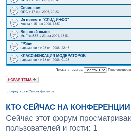
Сочинения
ORG
» 17 ноя 2006, 20:23
Из писем в "СПИД-ИНФО"
Кошка
» 15 ноя 2006, 18:52
Военный юмор
Mr. FreeZZZ
» 21 окт 2004, 15:51
ГРУзия
парамонов к
» 08 окт 2006, 22:46
КЛАССИФИКАЦИЯ МОДЕРАТОРОВ
парамонов к
» 18 окт 2006, 01:25
Показать темы за:
Поле сортиров
Новая тема
Вернуться в Список форумов
КТО СЕЙЧАС НА КОНФЕРЕНЦИИ
Сейчас этот форум просматриваю
пользователей и гости: 1