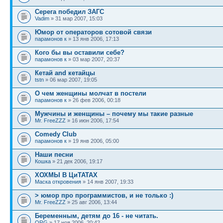
Серега победил ЗАГС
Vadim
» 31 мар 2007, 15:03
Юмор от операторов сотовой связи
парамонов к
» 13 янв 2006, 17:13
Кого бы вы оставили себе?
парамонов к
» 03 мар 2007, 20:37
Кетай and кетайцы
tstn
» 06 мар 2007, 19:05
О чем женщины молчат в постели
парамонов к
» 26 фев 2006, 00:18
Мужчины и женщины – почему мы такие разные
Mr. FreeZZZ
» 16 июн 2006, 17:54
Comedy Club
парамонов к
» 19 янв 2006, 05:00
Наши песни
Кошка
» 21 дек 2006, 19:17
ХОХМЫ В ЦиТАТАХ
Маска откровения
» 14 янв 2007, 19:33
> юмор про программистов, и не только :)
Mr. FreeZZZ
» 25 авг 2006, 13:44
Беременным, детям до 16 - не читать.
ORG
» 17 ноя 2006, 20:42