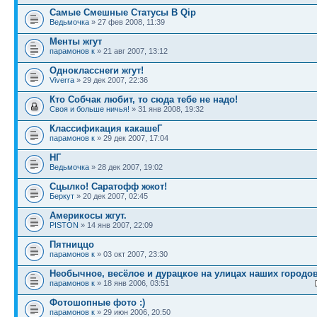
Самые Смешные Статусы В Qip
Ведьмочка
» 27 фев 2008, 11:39
Менты жгут
парамонов к
» 21 авг 2007, 13:12
Однокласснеги жгут!
Viverra
» 29 дек 2007, 22:36
Кто Собчак любит, то сюда тебе не надо!
Своя и больше ничья!
» 31 янв 2008, 19:32
Классификация какашеГ
парамонов к
» 29 дек 2007, 17:04
НГ
Ведьмочка
» 28 дек 2007, 19:02
Сцылко! Саратофф жжот!
Беркут
» 20 дек 2007, 02:45
Америкосы жгут.
PISTON
» 14 янв 2007, 22:09
Пятниццо
парамонов к
» 03 окт 2007, 23:30
Необычное, весёлое и дурацкое на улицах наших городов
парамонов к
» 18 янв 2006, 03:51
Фотошопные фото :)
парамонов к
» 29 июн 2006, 20:50