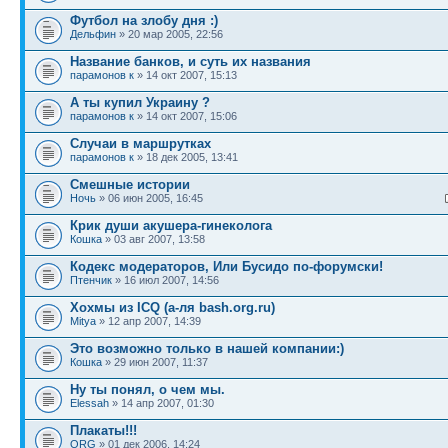
Футбол на злобу дня :)
Дельфин
» 20 мар 2005, 22:56
Название банков, и суть их названия
парамонов к
» 14 окт 2007, 15:13
А ты купил Украину ?
парамонов к
» 14 окт 2007, 15:06
Cлучаи в маршрутках
парамонов к
» 18 дек 2005, 13:41
Смешные истории
Ночь
» 06 июн 2005, 16:45
Крик души акушера-гинеколога
Кошка
» 03 авг 2007, 13:58
Кодекс модераторов, Или Бусидо по-форумски!
Птенчик
» 16 июл 2007, 14:56
Хохмы из ICQ (а-ля bash.org.ru)
Mitya
» 12 апр 2007, 14:39
Это возможно только в нашей компании:)
Кошка
» 29 июн 2007, 11:37
Ну ты понял, о чем мы.
Elessah
» 14 апр 2007, 01:30
Плакаты!!!
ORG
» 01 дек 2006, 14:24