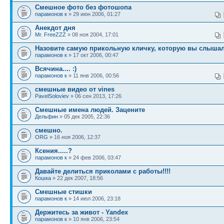
Смешное фото без фотошопа
парамонов к
» 29 июн 2006, 01:27
Анекдот дня
Mr. FreeZZZ
» 08 ноя 2004, 17:01
Назовите самую прикольную кличку, которую вы слыша
парамонов к
» 17 окт 2006, 00:47
Всячина.... :)
парамонов к
» 11 янв 2006, 00:56
смешные видео от vines
PavelSoloviev
» 06 сен 2013, 17:26
Смешные имена людей. Зацените
Дельфин
» 05 дек 2005, 22:36
смешно.
ORG
» 16 ноя 2006, 12:37
Ксения.....?
парамонов к
» 24 фев 2006, 03:47
Давайте делиться приколами с работы!!!!
Кошка
» 22 дек 2007, 18:56
Смешные стишки
парамонов к
» 14 июл 2006, 23:18
Держитесь за живот - Yandex
парамонов к
» 10 янв 2006, 23:54