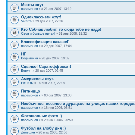
Менты жгут
парамонов к
» 21 авг 2007, 13:12
Однокласснеги жгут!
Viverra
» 29 дек 2007, 22:36
Кто Собчак любит, то сюда тебе не надо!
Своя и больше ничья!
» 31 янв 2008, 19:32
Классификация какашеГ
парамонов к
» 29 дек 2007, 17:04
НГ
Ведьмочка
» 28 дек 2007, 19:02
Сцылко! Саратофф жжот!
Беркут
» 20 дек 2007, 02:45
Америкосы жгут.
PISTON
» 14 янв 2007, 22:09
Пятниццо
парамонов к
» 03 окт 2007, 23:30
Необычное, весёлое и дурацкое на улицах наших городов
парамонов к
» 18 янв 2006, 03:51
Фотошопные фото :)
парамонов к
» 29 июн 2006, 20:50
Футбол на злобу дня :)
Дельфин
» 20 мар 2005, 22:56