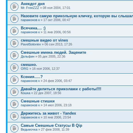
Анекдот дня
Mr. FreeZZZ
» 08 ноя 2004, 17:01
Назовите самую прикольную кличку, которую вы слыша
парамонов к
» 17 окт 2006, 00:47
Всячина.... :)
парамонов к
» 11 янв 2006, 00:56
смешные видео от vines
PavelSoloviev
» 06 сен 2013, 17:26
Смешные имена людей. Зацените
Дельфин
» 05 дек 2005, 22:36
смешно.
ORG
» 16 ноя 2006, 12:37
Ксения.....?
парамонов к
» 24 фев 2006, 03:47
Давайте делиться приколами с работы!!!!
Кошка
» 22 дек 2007, 18:56
Смешные стишки
парамонов к
» 14 июл 2006, 23:18
Держитесь за живот - Yandex
парамонов к
» 10 янв 2006, 23:54
Самые Смешные Статусы В Qip
Ведьмочка
» 27 фев 2008, 11:39