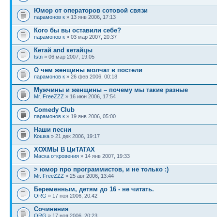
Юмор от операторов сотовой связи
парамонов к
» 13 янв 2006, 17:13
Кого бы вы оставили себе?
парамонов к
» 03 мар 2007, 20:37
Кетай and кетайцы
tstn
» 06 мар 2007, 19:05
О чем женщины молчат в постели
парамонов к
» 26 фев 2006, 00:18
Мужчины и женщины – почему мы такие разные
Mr. FreeZZZ
» 16 июн 2006, 17:54
Comedy Club
парамонов к
» 19 янв 2006, 05:00
Наши песни
Кошка
» 21 дек 2006, 19:17
ХОХМЫ В ЦиТАТАХ
Маска откровения
» 14 янв 2007, 19:33
> юмор про программистов, и не только :)
Mr. FreeZZZ
» 25 авг 2006, 13:44
Беременным, детям до 16 - не читать.
ORG
» 17 ноя 2006, 20:42
Сочинения
ORG
» 17 ноя 2006, 20:23