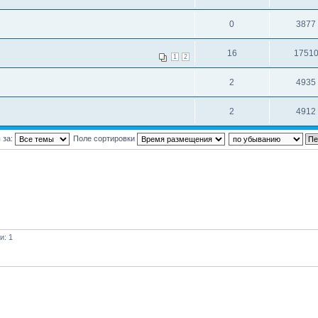
0
3877
16
1751
1
2
2
4935
2
4912
 за:
Поле сортировки
и: 1