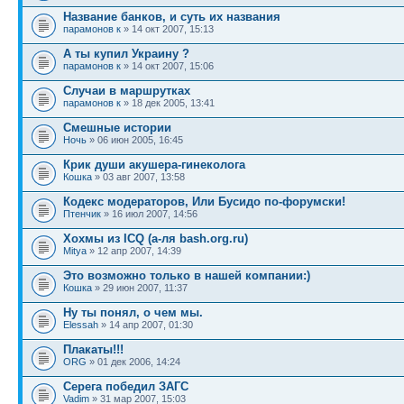
Название банков, и суть их названия
парамонов к
» 14 окт 2007, 15:13
А ты купил Украину ?
парамонов к
» 14 окт 2007, 15:06
Cлучаи в маршрутках
парамонов к
» 18 дек 2005, 13:41
Смешные истории
Ночь
» 06 июн 2005, 16:45
Крик души акушера-гинеколога
Кошка
» 03 авг 2007, 13:58
Кодекс модераторов, Или Бусидо по-форумски!
Птенчик
» 16 июл 2007, 14:56
Хохмы из ICQ (а-ля bash.org.ru)
Mitya
» 12 апр 2007, 14:39
Это возможно только в нашей компании:)
Кошка
» 29 июн 2007, 11:37
Ну ты понял, о чем мы.
Elessah
» 14 апр 2007, 01:30
Плакаты!!!
ORG
» 01 дек 2006, 14:24
Серега победил ЗАГС
Vadim
» 31 мар 2007, 15:03