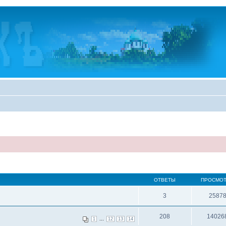
ОТВЕТЫ
ПРОСМО
3
2587
208
14026
...
1
12
13
14