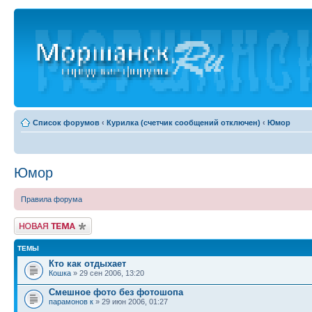
Список форумов
‹
Курилка (счетчик сообщений отключен)
‹
Юмор
Юмор
Правила форума
Новая тема
ТЕМЫ
Кто как отдыхает
Кошка
» 29 сен 2006, 13:20
Смешное фото без фотошопа
парамонов к
» 29 июн 2006, 01:27