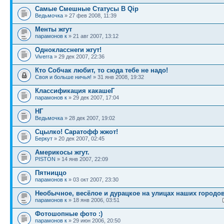
Самые Смешные Статусы В Qip
Ведьмочка
» 27 фев 2008, 11:39
Менты жгут
парамонов к
» 21 авг 2007, 13:12
Однокласснеги жгут!
Viverra
» 29 дек 2007, 22:36
Кто Собчак любит, то сюда тебе не надо!
Своя и больше ничья!
» 31 янв 2008, 19:32
Классификация какашеГ
парамонов к
» 29 дек 2007, 17:04
НГ
Ведьмочка
» 28 дек 2007, 19:02
Сцылко! Саратофф жжот!
Беркут
» 20 дек 2007, 02:45
Америкосы жгут.
PISTON
» 14 янв 2007, 22:09
Пятниццо
парамонов к
» 03 окт 2007, 23:30
Необычное, весёлое и дурацкое на улицах наших городов
парамонов к
» 18 янв 2006, 03:51
Фотошопные фото :)
парамонов к
» 29 июн 2006, 20:50