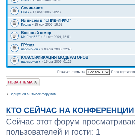
Сочинения
ORG
» 17 ноя 2006, 20:23
Из писем в "СПИД-ИНФО"
Кошка
» 15 ноя 2006, 18:52
Военный юмор
Mr. FreeZZZ
» 21 окт 2004, 15:51
ГРУзия
парамонов к
» 08 окт 2006, 22:46
КЛАССИФИКАЦИЯ МОДЕРАТОРОВ
парамонов к
» 18 окт 2006, 01:25
Показать темы за:
Поле сортиров
Новая тема
Вернуться в Список форумов
КТО СЕЙЧАС НА КОНФЕРЕНЦИИ
Сейчас этот форум просматриваю
пользователей и гости: 1