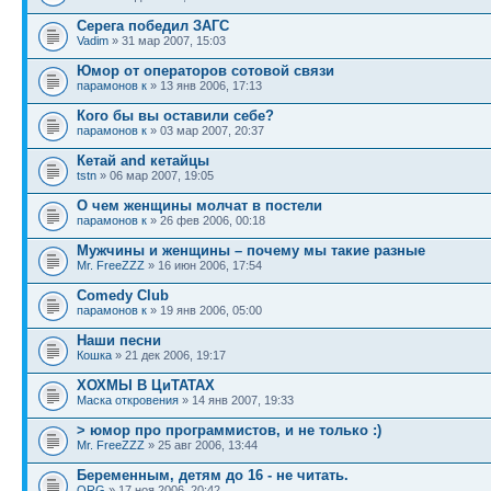
Серега победил ЗАГС
Vadim
» 31 мар 2007, 15:03
Юмор от операторов сотовой связи
парамонов к
» 13 янв 2006, 17:13
Кого бы вы оставили себе?
парамонов к
» 03 мар 2007, 20:37
Кетай and кетайцы
tstn
» 06 мар 2007, 19:05
О чем женщины молчат в постели
парамонов к
» 26 фев 2006, 00:18
Мужчины и женщины – почему мы такие разные
Mr. FreeZZZ
» 16 июн 2006, 17:54
Comedy Club
парамонов к
» 19 янв 2006, 05:00
Наши песни
Кошка
» 21 дек 2006, 19:17
ХОХМЫ В ЦиТАТАХ
Маска откровения
» 14 янв 2007, 19:33
> юмор про программистов, и не только :)
Mr. FreeZZZ
» 25 авг 2006, 13:44
Беременным, детям до 16 - не читать.
ORG
» 17 ноя 2006, 20:42