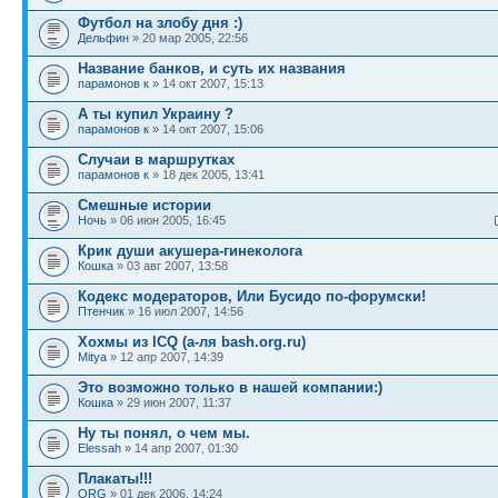
Футбол на злобу дня :)
Дельфин
» 20 мар 2005, 22:56
Название банков, и суть их названия
парамонов к
» 14 окт 2007, 15:13
А ты купил Украину ?
парамонов к
» 14 окт 2007, 15:06
Cлучаи в маршрутках
парамонов к
» 18 дек 2005, 13:41
Смешные истории
Ночь
» 06 июн 2005, 16:45
Крик души акушера-гинеколога
Кошка
» 03 авг 2007, 13:58
Кодекс модераторов, Или Бусидо по-форумски!
Птенчик
» 16 июл 2007, 14:56
Хохмы из ICQ (а-ля bash.org.ru)
Mitya
» 12 апр 2007, 14:39
Это возможно только в нашей компании:)
Кошка
» 29 июн 2007, 11:37
Ну ты понял, о чем мы.
Elessah
» 14 апр 2007, 01:30
Плакаты!!!
ORG
» 01 дек 2006, 14:24