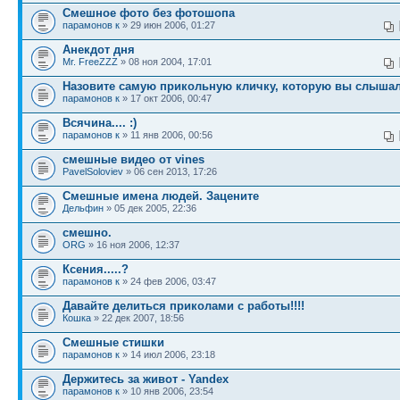
Смешное фото без фотошопа
парамонов к
» 29 июн 2006, 01:27
Анекдот дня
Mr. FreeZZZ
» 08 ноя 2004, 17:01
Назовите самую прикольную кличку, которую вы слыша
парамонов к
» 17 окт 2006, 00:47
Всячина.... :)
парамонов к
» 11 янв 2006, 00:56
смешные видео от vines
PavelSoloviev
» 06 сен 2013, 17:26
Смешные имена людей. Зацените
Дельфин
» 05 дек 2005, 22:36
смешно.
ORG
» 16 ноя 2006, 12:37
Ксения.....?
парамонов к
» 24 фев 2006, 03:47
Давайте делиться приколами с работы!!!!
Кошка
» 22 дек 2007, 18:56
Смешные стишки
парамонов к
» 14 июл 2006, 23:18
Держитесь за живот - Yandex
парамонов к
» 10 янв 2006, 23:54