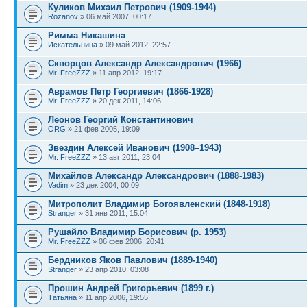
Куликов Михаил Петрович (1909-1944)
Rozanov
» 06 май 2007, 00:17
Римма Никашина
Искательница
» 09 май 2012, 22:57
Скворцов Александр Александрович (1966)
Mr. FreeZZZ
» 11 апр 2012, 19:17
Аврамов Петр Георгиевич (1866-1928)
Mr. FreeZZZ
» 20 дек 2011, 14:06
Леонов Георгий Константинович
ORG
» 21 фев 2005, 19:09
Звездин Алексей Иванович (1908–1943)
Mr. FreeZZZ
» 13 авг 2011, 23:04
Михайлов Александр Александрович (1888-1983)
Vadim
» 23 дек 2004, 00:09
Митрополит Владимир Богоявленский (1848-1918)
Stranger
» 31 янв 2011, 15:04
Рушайло Владимир Борисович (р. 1953)
Mr. FreeZZZ
» 06 фев 2006, 20:41
Бердников Яков Павлович (1889-1940)
Stranger
» 23 апр 2010, 03:08
Прошин Андрей Григорьевич (1899 г.)
Татьяна
» 11 апр 2006, 19:55