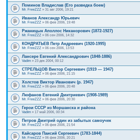
Поминов Владислав (Его разведка боем)
Mr. FreeZZZ
» 31 авг 2006, 19:21
Иванов Александр Юрьевич
Mr. FreeZZZ
» 06 фев 2006, 19:48
Ржаницын Аполлос Никанорович (1872-1927)
Mr. FreeZZZ
» 06 сен 2006, 14:32
КОНДРАТЬЕВ Петр Андреевич (1920-1995)
Mr. FreeZZZ
» 06 сен 2006, 13:53
Лансере Евгений Александрович (1848-1886)
Vadim
» 23 дек 2004, 00:12
СТРЕЛЬЦОВ Виктор Сергеевич (1919 — 1947)
Mr. FreeZZZ
» 06 фев 2006, 21:15
Холстов Виктор Иванович (р. 1947)
Mr. FreeZZZ
» 06 фев 2006, 20:48
Люфанов Евгений Дмитриевич (1908-1989)
Mr. FreeZZZ
» 06 фев 2006, 20:30
Герои СССР из Моршанска и района
Vadim
» 17 май 2006, 00:34
Петров Дмитрий один из забытых самоучек
Mr. FreeZZZ
» 06 фев 2006, 21:54
Кайсаров Паисий Сергеевич (1783-1844)
Mr. FreeZZZ
» 06 фев 2006, 20:21