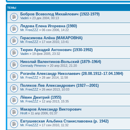
ТЕМЫ
Бобров Всеволод Михайлович (1922-1979)
Vadim
» 23 дек 2004, 00:13
Лядова Елена Игоревна (1980)
Mr. FreeZZZ
» 06 сен 2006, 14:22
Герасимова Алёна (МАКАРОВНА)
Mr. FreeZZZ
» 17 ноя 2010, 13:41
Тюрин Аркадий Антонович (1930-1992)
Vadim
» 19 фев 2005, 23:32
Николай Валентинов-Вольский (1879–1964)
Gennady Pimenov
» 20 апр 2012, 21:20
Рогачёв Александр Николаевич (28.08.1912–17.04.1984)
Mr. FreeZZZ
» 28 авг 2014, 11:58
Поляков Лев Александрович (1927—2001)
Mr. FreeZZZ
» 26 июл 2013, 10:03
Лёвин Дмитрий (1955)
Mr. FreeZZZ
» 12 апр 2013, 15:35
Макаров Александр Викторович
Hroft
» 11 апр 2006, 01:37
Евтушевская Альбина Станиславовна (р. 1942)
Mr. FreeZZZ
» 17 сен 2010, 11:32