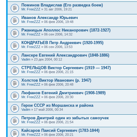
Поминов Владислав (Его разведка боем)
Mr. FreeZZZ
» 31 авг 2006, 19:21
Иванов Александр Юрьевич
Mr. FreeZZZ
» 06 фев 2006, 19:48
Ржаницын Аполлос Никанорович (1872-1927)
Mr. FreeZZZ
» 06 сен 2006, 14:32
КОНДРАТЬЕВ Петр Андреевич (1920-1995)
Mr. FreeZZZ
» 06 сен 2006, 13:53
Лансере Евгений Александрович (1848-1886)
Vadim
» 23 дек 2004, 00:12
СТРЕЛЬЦОВ Виктор Сергеевич (1919 — 1947)
Mr. FreeZZZ
» 06 фев 2006, 21:15
Холстов Виктор Иванович (р. 1947)
Mr. FreeZZZ
» 06 фев 2006, 20:48
Люфанов Евгений Дмитриевич (1908-1989)
Mr. FreeZZZ
» 06 фев 2006, 20:30
Герои СССР из Моршанска и района
Vadim
» 17 май 2006, 00:34
Петров Дмитрий один из забытых самоучек
Mr. FreeZZZ
» 06 фев 2006, 21:54
Кайсаров Паисий Сергеевич (1783-1844)
Mr. FreeZZZ
» 06 фев 2006, 20:21