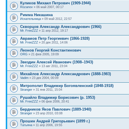
Куликов Михаил Петрович (1909-1944)
Rozanov
» 06 май 2007, 00:17
Римма Никашина
Искательница
» 09 май 2012, 22:57
Скворцов Александр Александрович (1966)
Mr. FreeZZZ
» 11 апр 2012, 19:17
Аврамов Петр Георгиевич (1866-1928)
Mr. FreeZZZ
» 20 дек 2011, 14:06
Леонов Георгий Константинович
ORG
» 21 фев 2005, 19:09
Звездин Алексей Иванович (1908–1943)
Mr. FreeZZZ
» 13 авг 2011, 23:04
Михайлов Александр Александрович (1888-1983)
Vadim
» 23 дек 2004, 00:09
Митрополит Владимир Богоявленский (1848-1918)
Stranger
» 31 янв 2011, 15:04
Рушайло Владимир Борисович (р. 1953)
Mr. FreeZZZ
» 06 фев 2006, 20:41
Бердников Яков Павлович (1889-1940)
Stranger
» 23 апр 2010, 03:08
Прошин Андрей Григорьевич (1899 г.)
Татьяна
» 11 апр 2006, 19:55