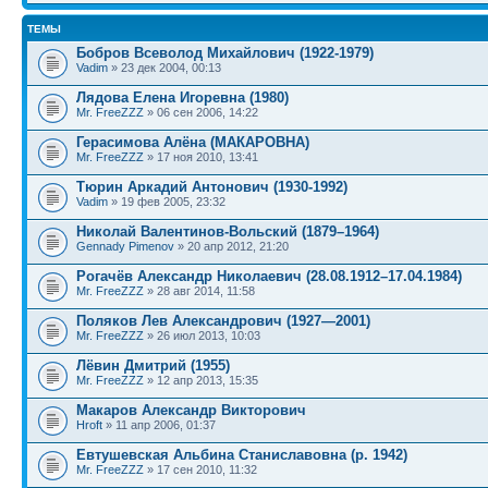
ТЕМЫ
Бобров Всеволод Михайлович (1922-1979)
Vadim
» 23 дек 2004, 00:13
Лядова Елена Игоревна (1980)
Mr. FreeZZZ
» 06 сен 2006, 14:22
Герасимова Алёна (МАКАРОВНА)
Mr. FreeZZZ
» 17 ноя 2010, 13:41
Тюрин Аркадий Антонович (1930-1992)
Vadim
» 19 фев 2005, 23:32
Николай Валентинов-Вольский (1879–1964)
Gennady Pimenov
» 20 апр 2012, 21:20
Рогачёв Александр Николаевич (28.08.1912–17.04.1984)
Mr. FreeZZZ
» 28 авг 2014, 11:58
Поляков Лев Александрович (1927—2001)
Mr. FreeZZZ
» 26 июл 2013, 10:03
Лёвин Дмитрий (1955)
Mr. FreeZZZ
» 12 апр 2013, 15:35
Макаров Александр Викторович
Hroft
» 11 апр 2006, 01:37
Евтушевская Альбина Станиславовна (р. 1942)
Mr. FreeZZZ
» 17 сен 2010, 11:32