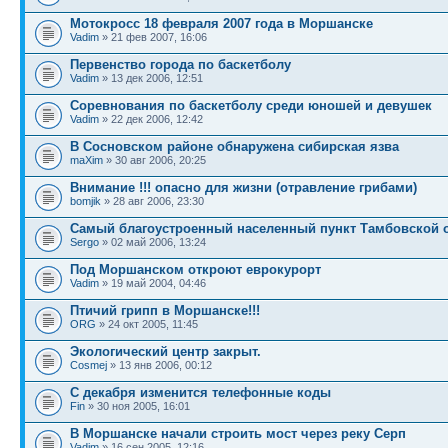
Мотокросс 18 февраля 2007 года в Моршанске
Vadim
» 21 фев 2007, 16:06
Первенство города по баскетболу
Vadim
» 13 дек 2006, 12:51
Cоревнования по баскетболу среди юношей и девушек
Vadim
» 22 дек 2006, 12:42
В Сосновском районе обнаружена сибирская язва
maXim
» 30 авг 2006, 20:25
Внимание !!! опасно для жизни (отравление грибами)
bomjik
» 28 авг 2006, 23:30
Самый благоустроенный населенный пункт Тамбовской 
Sergo
» 02 май 2006, 13:24
Под Моршанском откроют еврокурорт
Vadim
» 19 май 2004, 04:46
Птичий грипп в Моршанске!!!
ORG
» 24 окт 2005, 11:45
Экологический центр закрыт.
Cosmej
» 13 янв 2006, 00:12
С декабря изменится телефонные коды
Fin
» 30 ноя 2005, 16:01
В Моршанске начали строить мост через реку Серп
Vadim
» 16 сен 2005, 12:16