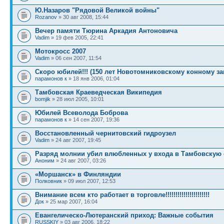
Ю.Назаров "Рядовой Великой войны"
Rozanov
» 30 авг 2008, 15:44
Вечер памяти Тюрина Аркадия Антоновича
Vadim
» 19 фев 2005, 22:41
Мотокросс 2007
Vadim
» 06 сен 2007, 11:54
Скоро юбилей!!! (150 лет Новотомниковскому конному з
парамонов к
» 18 янв 2006, 01:04
Тамбовская Краеведческая Википедия
bomjik
» 28 июл 2005, 10:01
Юбилей Всеволода Боброва
парамонов к
» 14 сен 2007, 19:36
Восстановленный чернитовский гидроузел
Vadim
» 24 авг 2007, 19:45
Разряд молнии убил влюбленных у входа в Тамбовскую 
Аноним
» 24 авг 2007, 03:26
«Моршанск» в Финляндии
Полковник
» 09 июл 2007, 12:53
Внимание всем кто работает в торговле!!!!!!!!!!!!!!!!!!!!!!
Док
» 25 мар 2007, 16:04
Евангелическо-Лютеранский приход: Важные события
RUSSKIY
» 03 авг 2006, 18:22