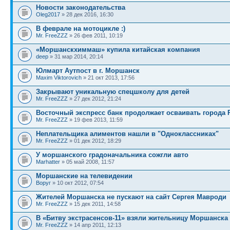
Новости законодательства
Oleg2017
» 28 дек 2016, 16:30
В феврале на мотоцикле :)
Mr. FreeZZZ
» 26 фев 2011, 10:19
«Моршанскхиммаш» купила китайская компания
deep
» 31 мар 2014, 20:14
Юлмарт Аутпост в г. Моршанск
Maxim Viktorovich
» 21 окт 2013, 17:56
Закрывают уникальную спецшколу для детей
Mr. FreeZZZ
» 27 дек 2012, 21:24
Восточный экспресс банк продолжает осваивать города 
Mr. FreeZZZ
» 19 фев 2013, 11:59
Неплательщика алиментов нашли в "Одноклассниках"
Mr. FreeZZZ
» 01 дек 2012, 18:29
У моршанского градоначальника сожгли авто
Marhatter
» 05 май 2008, 11:57
Моршанские на телевидении
Воруг
» 10 окт 2012, 07:54
Жителей Моршанска не пускают на сайт Сергея Мавроди
Mr. FreeZZZ
» 15 дек 2011, 14:58
В «Битву экстрасенсов-11» взяли жительницу Моршанска
Mr. FreeZZZ
» 14 апр 2011, 12:13