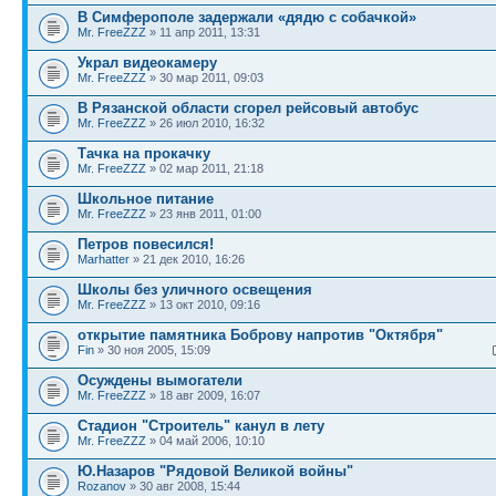
В Симферополе задержали «дядю с собачкой»
Mr. FreeZZZ
» 11 апр 2011, 13:31
Украл видеокамеру
Mr. FreeZZZ
» 30 мар 2011, 09:03
В Рязанской области сгорел рейсовый автобус
Mr. FreeZZZ
» 26 июл 2010, 16:32
Тачка на прокачку
Mr. FreeZZZ
» 02 мар 2011, 21:18
Школьное питание
Mr. FreeZZZ
» 23 янв 2011, 01:00
Петров повесился!
Marhatter
» 21 дек 2010, 16:26
Школы без уличного освещения
Mr. FreeZZZ
» 13 окт 2010, 09:16
открытие памятника Боброву напротив "Октября"
Fin
» 30 ноя 2005, 15:09
Осуждены вымогатели
Mr. FreeZZZ
» 18 авг 2009, 16:07
Стадион "Строитель" канул в лету
Mr. FreeZZZ
» 04 май 2006, 10:10
Ю.Назаров "Рядовой Великой войны"
Rozanov
» 30 авг 2008, 15:44