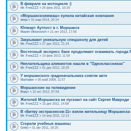
В феврале на мотоцикле :)
Mr. FreeZZZ
» 26 фев 2011, 10:19
«Моршанскхиммаш» купила китайская компания
deep
» 31 мар 2014, 20:14
Юлмарт Аутпост в г. Моршанск
Maxim Viktorovich
» 21 окт 2013, 17:56
Закрывают уникальную спецшколу для детей
Mr. FreeZZZ
» 27 дек 2012, 21:24
Восточный экспресс банк продолжает осваивать города 
Mr. FreeZZZ
» 19 фев 2013, 11:59
Неплательщика алиментов нашли в "Одноклассниках"
Mr. FreeZZZ
» 01 дек 2012, 18:29
У моршанского градоначальника сожгли авто
Marhatter
» 05 май 2008, 11:57
Моршанские на телевидении
Воруг
» 10 окт 2012, 07:54
Жителей Моршанска не пускают на сайт Сергея Мавроди
Mr. FreeZZZ
» 15 дек 2011, 14:58
В «Битву экстрасенсов-11» взяли жительницу Моршанска
Mr. FreeZZZ
» 14 апр 2011, 12:13
Сгорели учебные машины
Getto
» 31 авг 2011, 18:25