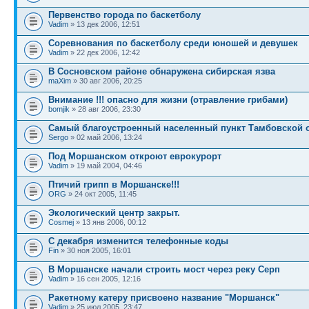
Первенство города по баскетболу
Vadim
» 13 дек 2006, 12:51
Cоревнования по баскетболу среди юношей и девушек
Vadim
» 22 дек 2006, 12:42
В Сосновском районе обнаружена сибирская язва
maXim
» 30 авг 2006, 20:25
Внимание !!! опасно для жизни (отравление грибами)
bomjik
» 28 авг 2006, 23:30
Самый благоустроенный населенный пункт Тамбовской 
Sergo
» 02 май 2006, 13:24
Под Моршанском откроют еврокурорт
Vadim
» 19 май 2004, 04:46
Птичий грипп в Моршанске!!!
ORG
» 24 окт 2005, 11:45
Экологический центр закрыт.
Cosmej
» 13 янв 2006, 00:12
С декабря изменится телефонные коды
Fin
» 30 ноя 2005, 16:01
В Моршанске начали строить мост через реку Серп
Vadim
» 16 сен 2005, 12:16
Ракетному катеру присвоено название "Моршанск"
Vadim
» 25 июл 2005, 23:47