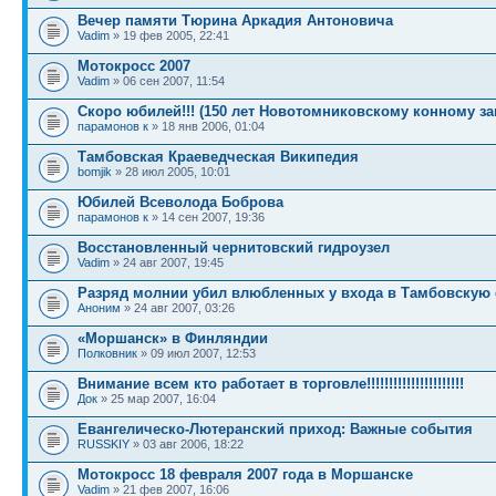
Вечер памяти Тюрина Аркадия Антоновича
Vadim
» 19 фев 2005, 22:41
Мотокросс 2007
Vadim
» 06 сен 2007, 11:54
Скоро юбилей!!! (150 лет Новотомниковскому конному з
парамонов к
» 18 янв 2006, 01:04
Тамбовская Краеведческая Википедия
bomjik
» 28 июл 2005, 10:01
Юбилей Всеволода Боброва
парамонов к
» 14 сен 2007, 19:36
Восстановленный чернитовский гидроузел
Vadim
» 24 авг 2007, 19:45
Разряд молнии убил влюбленных у входа в Тамбовскую 
Аноним
» 24 авг 2007, 03:26
«Моршанск» в Финляндии
Полковник
» 09 июл 2007, 12:53
Внимание всем кто работает в торговле!!!!!!!!!!!!!!!!!!!!!!
Док
» 25 мар 2007, 16:04
Евангелическо-Лютеранский приход: Важные события
RUSSKIY
» 03 авг 2006, 18:22
Мотокросс 18 февраля 2007 года в Моршанске
Vadim
» 21 фев 2007, 16:06