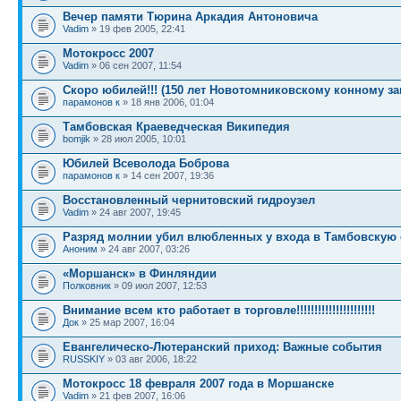
Вечер памяти Тюрина Аркадия Антоновича
Vadim
» 19 фев 2005, 22:41
Мотокросс 2007
Vadim
» 06 сен 2007, 11:54
Скоро юбилей!!! (150 лет Новотомниковскому конному з
парамонов к
» 18 янв 2006, 01:04
Тамбовская Краеведческая Википедия
bomjik
» 28 июл 2005, 10:01
Юбилей Всеволода Боброва
парамонов к
» 14 сен 2007, 19:36
Восстановленный чернитовский гидроузел
Vadim
» 24 авг 2007, 19:45
Разряд молнии убил влюбленных у входа в Тамбовскую 
Аноним
» 24 авг 2007, 03:26
«Моршанск» в Финляндии
Полковник
» 09 июл 2007, 12:53
Внимание всем кто работает в торговле!!!!!!!!!!!!!!!!!!!!!!
Док
» 25 мар 2007, 16:04
Евангелическо-Лютеранский приход: Важные события
RUSSKIY
» 03 авг 2006, 18:22
Мотокросс 18 февраля 2007 года в Моршанске
Vadim
» 21 фев 2007, 16:06