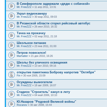
В Симферополе задержали «дядю с собачкой»
Mr. FreeZZZ
» 11 апр 2011, 13:31
Украл видеокамеру
Mr. FreeZZZ
» 30 мар 2011, 09:03
В Рязанской области сгорел рейсовый автобус
Mr. FreeZZZ
» 26 июл 2010, 16:32
Тачка на прокачку
Mr. FreeZZZ
» 02 мар 2011, 21:18
Школьное питание
Mr. FreeZZZ
» 23 янв 2011, 01:00
Петров повесился!
Marhatter
» 21 дек 2010, 16:26
Школы без уличного освещения
Mr. FreeZZZ
» 13 окт 2010, 09:16
открытие памятника Боброву напротив "Октября"
Fin
» 30 ноя 2005, 15:09
Осуждены вымогатели
Mr. FreeZZZ
» 18 авг 2009, 16:07
Стадион "Строитель" канул в лету
Mr. FreeZZZ
» 04 май 2006, 10:10
Ю.Назаров "Рядовой Великой войны"
Rozanov
» 30 авг 2008, 15:44