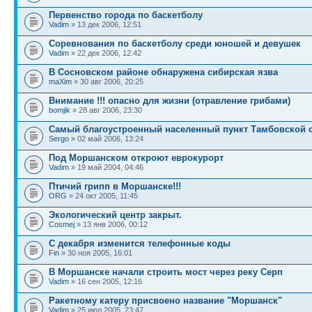
Первенство города по баскетболу
Vadim
» 13 дек 2006, 12:51
Cоревнования по баскетболу среди юношей и девушек
Vadim
» 22 дек 2006, 12:42
В Сосновском районе обнаружена сибирская язва
maXim
» 30 авг 2006, 20:25
Внимание !!! опасно для жизни (отравление грибами)
bomjik
» 28 авг 2006, 23:30
Самый благоустроенный населенный пункт Тамбовской 
Sergo
» 02 май 2006, 13:24
Под Моршанском откроют еврокурорт
Vadim
» 19 май 2004, 04:46
Птичий грипп в Моршанске!!!
ORG
» 24 окт 2005, 11:45
Экологический центр закрыт.
Cosmej
» 13 янв 2006, 00:12
С декабря изменится телефонные коды
Fin
» 30 ноя 2005, 16:01
В Моршанске начали строить мост через реку Серп
Vadim
» 16 сен 2005, 12:16
Ракетному катеру присвоено название "Моршанск"
Vadim
» 25 июл 2005, 23:47