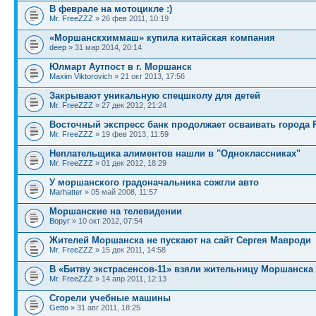
В феврале на мотоцикле :)
Mr. FreeZZZ
» 26 фев 2011, 10:19
«Моршанскхиммаш» купила китайская компания
deep
» 31 мар 2014, 20:14
Юлмарт Аутпост в г. Моршанск
Maxim Viktorovich
» 21 окт 2013, 17:56
Закрывают уникальную спецшколу для детей
Mr. FreeZZZ
» 27 дек 2012, 21:24
Восточный экспресс банк продолжает осваивать города 
Mr. FreeZZZ
» 19 фев 2013, 11:59
Неплательщика алиментов нашли в "Одноклассниках"
Mr. FreeZZZ
» 01 дек 2012, 18:29
У моршанского градоначальника сожгли авто
Marhatter
» 05 май 2008, 11:57
Моршанские на телевидении
Воруг
» 10 окт 2012, 07:54
Жителей Моршанска не пускают на сайт Сергея Мавроди
Mr. FreeZZZ
» 15 дек 2011, 14:58
В «Битву экстрасенсов-11» взяли жительницу Моршанска
Mr. FreeZZZ
» 14 апр 2011, 12:13
Сгорели учебные машины
Getto
» 31 авг 2011, 18:25