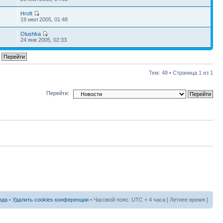
Hroft
19 июл 2005, 01:48
Olushka
24 янв 2005, 02:33
Тем: 48 • Страница
1
из
1
Перейти:
нда
•
Удалить cookies конференции
• Часовой пояс: UTC + 4 часа [ Летнее время ]