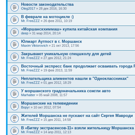
Новости законодательства
Oleg2017
» 28 дек 2016, 16:30
В феврале на мотоцикле :)
Mr. FreeZZZ
» 26 фев 2011, 10:19
«Моршанскхиммаш» купила китайская компания
deep
» 31 мар 2014, 20:14
Юлмарт Аутпост в г. Моршанск
Maxim Viktorovich
» 21 окт 2013, 17:56
Закрывают уникальную спецшколу для детей
Mr. FreeZZZ
» 27 дек 2012, 21:24
Восточный экспресс банк продолжает осваивать города 
Mr. FreeZZZ
» 19 фев 2013, 11:59
Неплательщика алиментов нашли в "Одноклассниках"
Mr. FreeZZZ
» 01 дек 2012, 18:29
У моршанского градоначальника сожгли авто
Marhatter
» 05 май 2008, 11:57
Моршанские на телевидении
Воруг
» 10 окт 2012, 07:54
Жителей Моршанска не пускают на сайт Сергея Мавроди
Mr. FreeZZZ
» 15 дек 2011, 14:58
В «Битву экстрасенсов-11» взяли жительницу Моршанска
Mr. FreeZZZ
» 14 апр 2011, 12:13