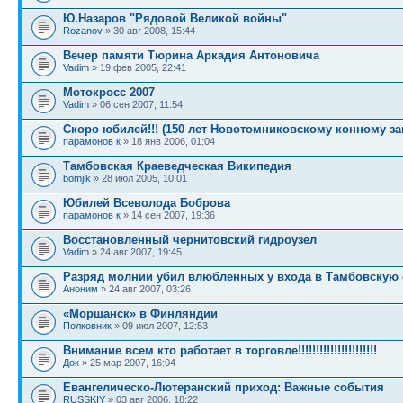
Ю.Назаров "Рядовой Великой войны"
Rozanov
» 30 авг 2008, 15:44
Вечер памяти Тюрина Аркадия Антоновича
Vadim
» 19 фев 2005, 22:41
Мотокросс 2007
Vadim
» 06 сен 2007, 11:54
Скоро юбилей!!! (150 лет Новотомниковскому конному з
парамонов к
» 18 янв 2006, 01:04
Тамбовская Краеведческая Википедия
bomjik
» 28 июл 2005, 10:01
Юбилей Всеволода Боброва
парамонов к
» 14 сен 2007, 19:36
Восстановленный чернитовский гидроузел
Vadim
» 24 авг 2007, 19:45
Разряд молнии убил влюбленных у входа в Тамбовскую 
Аноним
» 24 авг 2007, 03:26
«Моршанск» в Финляндии
Полковник
» 09 июл 2007, 12:53
Внимание всем кто работает в торговле!!!!!!!!!!!!!!!!!!!!!!
Док
» 25 мар 2007, 16:04
Евангелическо-Лютеранский приход: Важные события
RUSSKIY
» 03 авг 2006, 18:22