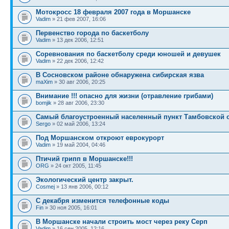
Мотокросс 18 февраля 2007 года в Моршанске
Vadim
» 21 фев 2007, 16:06
Первенство города по баскетболу
Vadim
» 13 дек 2006, 12:51
Cоревнования по баскетболу среди юношей и девушек
Vadim
» 22 дек 2006, 12:42
В Сосновском районе обнаружена сибирская язва
maXim
» 30 авг 2006, 20:25
Внимание !!! опасно для жизни (отравление грибами)
bomjik
» 28 авг 2006, 23:30
Самый благоустроенный населенный пункт Тамбовской 
Sergo
» 02 май 2006, 13:24
Под Моршанском откроют еврокурорт
Vadim
» 19 май 2004, 04:46
Птичий грипп в Моршанске!!!
ORG
» 24 окт 2005, 11:45
Экологический центр закрыт.
Cosmej
» 13 янв 2006, 00:12
С декабря изменится телефонные коды
Fin
» 30 ноя 2005, 16:01
В Моршанске начали строить мост через реку Серп
Vadim
» 16 сен 2005, 12:16