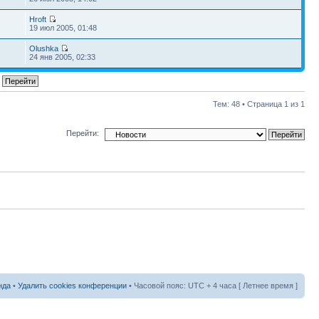
Hroft
19 июл 2005, 01:48
Olushka
24 янв 2005, 02:33
Тем: 48 • Страница
1
из
1
Перейти:
нда
•
Удалить cookies конференции
• Часовой пояс: UTC + 4 часа [ Летнее время ]