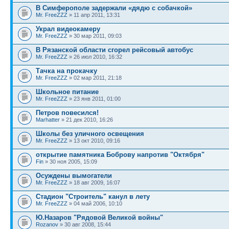
В Симферополе задержали «дядю с собачкой»
Mr. FreeZZZ
» 11 апр 2011, 13:31
Украл видеокамеру
Mr. FreeZZZ
» 30 мар 2011, 09:03
В Рязанской области сгорел рейсовый автобус
Mr. FreeZZZ
» 26 июл 2010, 16:32
Тачка на прокачку
Mr. FreeZZZ
» 02 мар 2011, 21:18
Школьное питание
Mr. FreeZZZ
» 23 янв 2011, 01:00
Петров повесился!
Marhatter
» 21 дек 2010, 16:26
Школы без уличного освещения
Mr. FreeZZZ
» 13 окт 2010, 09:16
открытие памятника Боброву напротив "Октября"
Fin
» 30 ноя 2005, 15:09
Осуждены вымогатели
Mr. FreeZZZ
» 18 авг 2009, 16:07
Стадион "Строитель" канул в лету
Mr. FreeZZZ
» 04 май 2006, 10:10
Ю.Назаров "Рядовой Великой войны"
Rozanov
» 30 авг 2008, 15:44