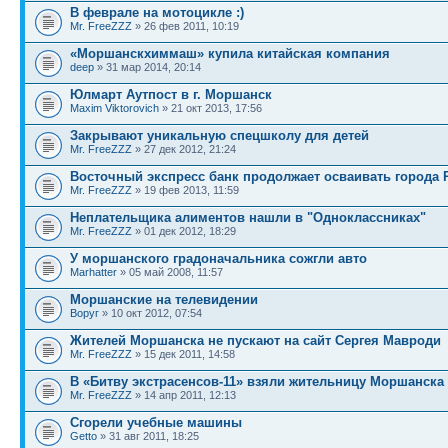
В феврале на мотоцикле :)
Mr. FreeZZZ
» 26 фев 2011, 10:19
«Моршанскхиммаш» купила китайская компания
deep
» 31 мар 2014, 20:14
Юлмарт Аутпост в г. Моршанск
Maxim Viktorovich
» 21 окт 2013, 17:56
Закрывают уникальную спецшколу для детей
Mr. FreeZZZ
» 27 дек 2012, 21:24
Восточный экспресс банк продолжает осваивать города 
Mr. FreeZZZ
» 19 фев 2013, 11:59
Неплательщика алиментов нашли в "Одноклассниках"
Mr. FreeZZZ
» 01 дек 2012, 18:29
У моршанского градоначальника сожгли авто
Marhatter
» 05 май 2008, 11:57
Моршанские на телевидении
Воруг
» 10 окт 2012, 07:54
Жителей Моршанска не пускают на сайт Сергея Мавроди
Mr. FreeZZZ
» 15 дек 2011, 14:58
В «Битву экстрасенсов-11» взяли жительницу Моршанска
Mr. FreeZZZ
» 14 апр 2011, 12:13
Сгорели учебные машины
Getto
» 31 авг 2011, 18:25