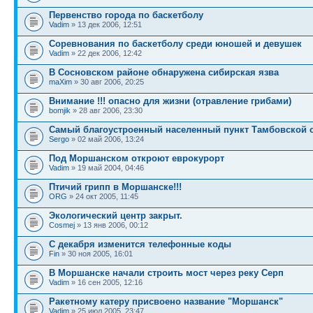
Первенство города по баскетболу
Vadim
» 13 дек 2006, 12:51
Cоревнования по баскетболу среди юношей и девушек
Vadim
» 22 дек 2006, 12:42
В Сосновском районе обнаружена сибирская язва
maXim
» 30 авг 2006, 20:25
Внимание !!! опасно для жизни (отравление грибами)
bomjik
» 28 авг 2006, 23:30
Самый благоустроенный населенный пункт Тамбовской 
Sergo
» 02 май 2006, 13:24
Под Моршанском откроют еврокурорт
Vadim
» 19 май 2004, 04:46
Птичий грипп в Моршанске!!!
ORG
» 24 окт 2005, 11:45
Экологический центр закрыт.
Cosmej
» 13 янв 2006, 00:12
С декабря изменится телефонные коды
Fin
» 30 ноя 2005, 16:01
В Моршанске начали строить мост через реку Серп
Vadim
» 16 сен 2005, 12:16
Ракетному катеру присвоено название "Моршанск"
Vadim
» 25 июл 2005, 23:47