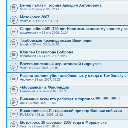
Вечер памяти Тюрина Аркадия Антоновича
Vadim
» 19 фев 2005, 22:41
Мотокросс 2007
Vadim
» 06 сен 2007, 11:54
Скоро юбилей!!! (150 лет Новотомниковскому конному з
парамонов к
» 18 янв 2006, 01:04
Тамбовская Краеведческая Википедия
bomjik
» 28 июл 2005, 10:01
Юбилей Всеволода Боброва
парамонов к
» 14 сен 2007, 19:36
Восстановленный чернитовский гидроузел
Vadim
» 24 авг 2007, 19:45
Разряд молнии убил влюбленных у входа в Тамбовскую 
Аноним
» 24 авг 2007, 03:26
«Моршанск» в Финляндии
Полковник
» 09 июл 2007, 12:53
Внимание всем кто работает в торговле!!!!!!!!!!!!!!!!!!!!!!
Док
» 25 мар 2007, 16:04
Евангелическо-Лютеранский приход: Важные события
RUSSKIY
» 03 авг 2006, 18:22
Мотокросс 18 февраля 2007 года в Моршанске
Vadim
» 21 фев 2007, 16:06