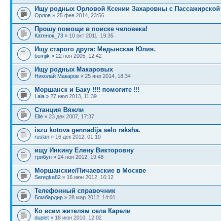
Ищу родных Орловой Ксении Захаровны с Пассажирской
Орлов
» 25 фев 2014, 23:56
Прошу помощи в поиске человека!
Катенок_73
» 10 окт 2011, 19:35
Ищу старого друга: Медынская Юлия.
bomjik
» 22 ноя 2005, 12:42
Ищу родных Макаровых
Николай Макаров
» 25 янв 2014, 18:34
Моршанск и Баку !!!! помогите !!!
Lala
» 27 июл 2013, 11:39
Станция Вяжли
Elle
» 23 дек 2007, 17:37
iszu kotova gennadija selo raksha.
ruslan
» 16 дек 2012, 01:10
ищу Инкину Елену Викторовну
трибун
» 24 ноя 2012, 19:48
Моршанские/Пичаевские в Москве
Seregka82
» 16 июн 2012, 16:12
Телефонный справочник
Бомбардир
» 28 мар 2012, 14:01
Ко всем жителям села Карели
duplet
» 18 июн 2010, 12:02