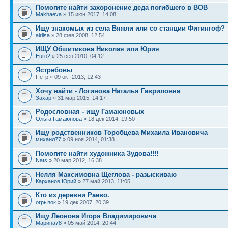
Помогите найти захоронение деда погибшего в ВОВ
Makhaeva
» 15 июн 2017, 14:08
Ищу знакомых из села Вяжли или со станции Фитингоф?
airlisa
» 28 фев 2008, 12:54
ИЩУ Обшитикова Николая или Юрия
Euro2
» 25 сен 2010, 04:12
Ястребовы
Пётр » 09 окт 2013, 12:43
Хочу найти - Логинова Наталья Гавриловна
Захар
» 31 мар 2015, 14:17
Родословная - ищу Гамаюновых
Ольга Гамаюнова
» 18 дек 2014, 19:50
Ищу родственников Торобцева Михаила Ивановича
михаил77
» 09 ноя 2014, 01:38
Помогите найти художника Зудова!!!!
Nats
» 20 мар 2012, 16:38
Нелля Максимовна Щеглова - разыскиваю
Карханов Юрий
» 27 май 2013, 11:05
Кто из деревни Раево.
огрызок
» 19 дек 2007, 20:39
Ищу Леонова Игоря Владимировича
Марина78
» 05 май 2014, 20:44