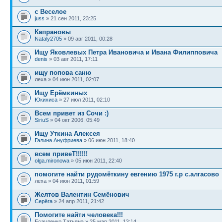
с Веселое
juss
» 21 сен 2011, 23:25
Капрановы
Nataly2705
» 09 авг 2011, 00:28
Ищу Яковлевых Петра Ивановича и Ивана Филипповича
denis
» 03 авг 2011, 17:11
ищу попова саню
леха » 04 июн 2011, 02:07
Ищу Ерёмкиных
Юкихиса
» 27 июл 2011, 02:10
Всем привет из Сочи :)
SiriuS
» 04 окт 2006, 05:49
Ищу Уткина Алексея
Галина Ануфриева
» 06 июн 2011, 18:40
всем привеТ!!!!!!
olga.mironowa
» 05 июн 2011, 22:40
помогите найти рудомёткину евгению 1975 г.р с.алгасово
леха » 04 июн 2011, 01:59
Желтов Валентин Семёнович
Серёга
» 24 апр 2011, 21:42
Помогите найти человека!!!
Есауленко Татьяна » 25 мар 2011, 13:14