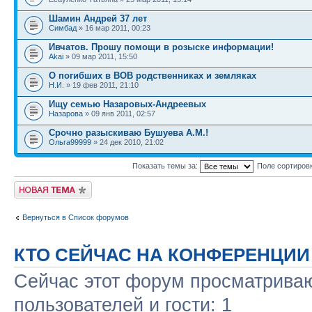
Шамин Андрей 37 лет
Симбад
» 16 мар 2011, 00:23
Ивчатов. Прошу помощи в розыске информации!
Akai
» 09 мар 2011, 15:50
О погибших в ВОВ родственниках и земляках
Н.И.
» 19 фев 2011, 21:10
Ищу семью Назаровых-Андреевых
Назарова
» 09 янв 2011, 02:57
Срочно разыскиваю Бушуева А.М.!
Ольга99999
» 24 дек 2010, 21:02
Показать темы за:
Поле сортиров
Новая тема
Вернуться в Список форумов
КТО СЕЙЧАС НА КОНФЕРЕНЦИИ
Сейчас этот форум просматриваю
пользователей и гости: 1