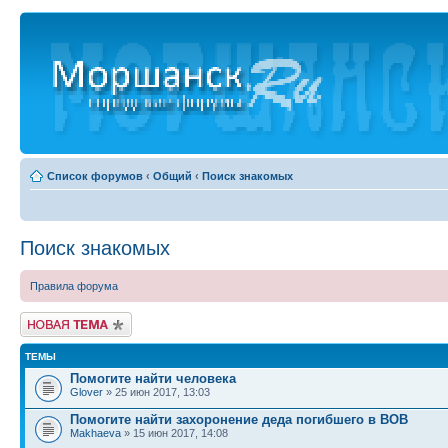
Список форумов
‹
Общий
‹
Поиск знакомых
Поиск знакомых
Правила форума
Новая тема
ТЕМЫ
Помогите найти человека
Glover
» 25 июн 2017, 13:03
Помогите найти захоронение деда погибшего в ВОВ
Makhaeva
» 15 июн 2017, 14:08