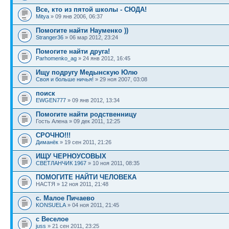
Все, кто из пятой школы - СЮДА!
Mitya
» 09 янв 2006, 06:37
Помогите найти Науменко ))
Stranger36
» 06 мар 2012, 23:24
Помогите найти друга!
Parhomenko_ag
» 24 янв 2012, 16:45
Ищу подругу Медынскую Юлю
Своя и больше ничья!
» 29 ноя 2007, 03:08
поиск
EWGEN777
» 09 янв 2012, 13:34
Помогите найти родственницу
Гость Алена » 09 дек 2011, 12:25
СРОЧНО!!!
Диманёк
» 19 сен 2011, 21:26
ИЩУ ЧЕРНОУСОВЫХ
СВЕТЛАНЧИК 1967
» 10 ноя 2011, 08:35
ПОМОГИТЕ НАЙТИ ЧЕЛОВЕКА
НАСТЯ » 12 ноя 2011, 21:48
с. Малое Пичаево
KONSUELA
» 04 ноя 2011, 21:45
с Веселое
juss
» 21 сен 2011, 23:25