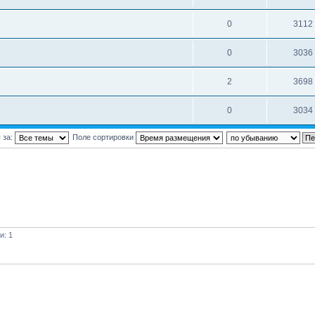
0
3112
0
3036
2
3698
0
3034
 за:
Поле сортировки
и: 1