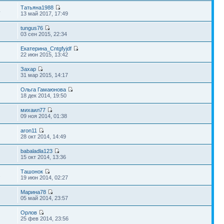
Татьяна1988
4
13 май 2017, 17:49
tungus76
03 сен 2015, 22:34
Екатерина_Cntgfyjdf
22 июн 2015, 13:42
Захар
31 мар 2015, 14:17
Ольга Гамаюнова
18 дек 2014, 19:50
михаил77
09 ноя 2014, 01:38
aron11
28 окт 2014, 14:49
babaladla123
15 окт 2014, 13:36
Ташонок
2
19 июн 2014, 02:27
Марина78
05 май 2014, 23:57
Орлов
25 фев 2014, 23:56