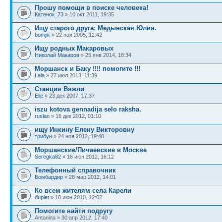
Прошу помощи в поиске человека!
Катенок_73
» 10 окт 2011, 19:35
Ищу старого друга: Медынская Юлия.
bomjik
» 22 ноя 2005, 12:42
Ищу родных Макаровых
Николай Макаров
» 25 янв 2014, 18:34
Моршанск и Баку !!!! помогите !!!
Lala
» 27 июл 2013, 11:39
Станция Вяжли
Elle
» 23 дек 2007, 17:37
iszu kotova gennadija selo raksha.
ruslan
» 16 дек 2012, 01:10
ищу Инкину Елену Викторовну
трибун
» 24 ноя 2012, 19:48
Моршанские/Пичаевские в Москве
Seregka82
» 16 июн 2012, 16:12
Телефонный справочник
Бомбардир
» 28 мар 2012, 14:01
Ко всем жителям села Карели
duplet
» 18 июн 2010, 12:02
Помогите найти подругу
Antonina » 30 апр 2012, 17:40