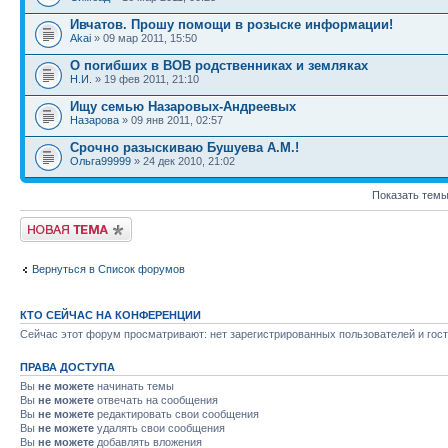
Ивчатов. Прошу помощи в розыске информации!
Akai
» 09 мар 2011, 15:50
О погибших в ВОВ родственниках и земляках
Н.И.
» 19 фев 2011, 21:10
Ищу семью Назаровых-Андреевых
Назарова
» 09 янв 2011, 02:57
Срочно разыскиваю Бушуева А.М.!
Ольга99999
» 24 дек 2010, 21:02
Показать темы
Новая тема
Вернуться в Список форумов
КТО СЕЙЧАС НА КОНФЕРЕНЦИИ
Сейчас этот форум просматривают: нет зарегистрированных пользователей и гост
ПРАВА ДОСТУПА
Вы
не можете
начинать темы
Вы
не можете
отвечать на сообщения
Вы
не можете
редактировать свои сообщения
Вы
не можете
удалять свои сообщения
Вы
не можете
добавлять вложения