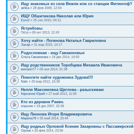
Ищу знакомых из села Вяжли или со станции Фитингоф?
airlisa
» 28 фев 2008, 12:54
ИЩУ Обшитикова Николая или Юрия
Euro2
» 25 сен 2010, 04:12
Ястребовы
Пётр » 09 окт 2013, 12:43
Хочу найти - Логинова Наталья Гавриловна
Захар
» 31 мар 2015, 14:17
Родословная - ищу Гамаюновых
Ольга Гамаюнова
» 18 дек 2014, 19:50
Ищу родственников Торобцева Михаила Ивановича
михаил77
» 09 ноя 2014, 01:38
Помогите найти художника Зудова!!!!
Nats
» 20 мар 2012, 16:38
Нелля Максимовна Щеглова - разыскиваю
Карханов Юрий
» 27 май 2013, 11:05
Кто из деревни Раево.
огрызок
» 19 дек 2007, 20:39
Ищу Леонова Игоря Владимировича
Марина78
» 05 май 2014, 20:44
Ищу родных Орловой Ксении Захаровны с Пассажирской
Орлов
» 25 фев 2014, 23:56