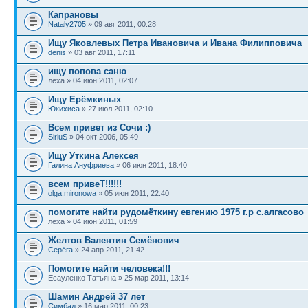
Капрановы
Nataly2705
» 09 авг 2011, 00:28
Ищу Яковлевых Петра Ивановича и Ивана Филипповича
denis
» 03 авг 2011, 17:11
ищу попова саню
леха » 04 июн 2011, 02:07
Ищу Ерёмкиных
Юкихиса
» 27 июл 2011, 02:10
Всем привет из Сочи :)
SiriuS
» 04 окт 2006, 05:49
Ищу Уткина Алексея
Галина Ануфриева
» 06 июн 2011, 18:40
всем привеТ!!!!!!
olga.mironowa
» 05 июн 2011, 22:40
помогите найти рудомёткину евгению 1975 г.р с.алгасово
леха » 04 июн 2011, 01:59
Желтов Валентин Семёнович
Серёга
» 24 апр 2011, 21:42
Помогите найти человека!!!
Есауленко Татьяна » 25 мар 2011, 13:14
Шамин Андрей 37 лет
Симбад
» 16 мар 2011, 00:23