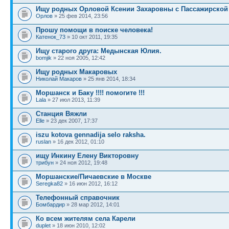
Ищу родных Орловой Ксении Захаровны с Пассажирской
Орлов
» 25 фев 2014, 23:56
Прошу помощи в поиске человека!
Катенок_73
» 10 окт 2011, 19:35
Ищу старого друга: Медынская Юлия.
bomjik
» 22 ноя 2005, 12:42
Ищу родных Макаровых
Николай Макаров
» 25 янв 2014, 18:34
Моршанск и Баку !!!! помогите !!!
Lala
» 27 июл 2013, 11:39
Станция Вяжли
Elle
» 23 дек 2007, 17:37
iszu kotova gennadija selo raksha.
ruslan
» 16 дек 2012, 01:10
ищу Инкину Елену Викторовну
трибун
» 24 ноя 2012, 19:48
Моршанские/Пичаевские в Москве
Seregka82
» 16 июн 2012, 16:12
Телефонный справочник
Бомбардир
» 28 мар 2012, 14:01
Ко всем жителям села Карели
duplet
» 18 июн 2010, 12:02