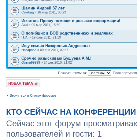
Шамин Андрей 37 лет
Симбад
» 16 мар 2011, 00:23
Ивчатов. Прошу помощи в розыске информации!
Akai
» 09 мар 2011, 15:50
О погибших в ВОВ родственниках и земляках
Н.И.
» 19 фев 2011, 21:10
Ищу семью Назаровых-Андреевых
Назарова
» 09 янв 2011, 02:57
Срочно разыскиваю Бушуева А.М.!
Ольга99999
» 24 дек 2010, 21:02
Показать темы за:
Поле сортиров
Новая тема
Вернуться в Список форумов
КТО СЕЙЧАС НА КОНФЕРЕНЦИИ
Сейчас этот форум просматриваю
пользователей и гости: 1