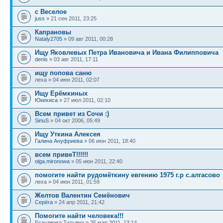
с Веселое
juss
» 21 сен 2011, 23:25
Капрановы
Nataly2705
» 09 авг 2011, 00:28
Ищу Яковлевых Петра Ивановича и Ивана Филипповича
denis
» 03 авг 2011, 17:11
ищу попова саню
леха » 04 июн 2011, 02:07
Ищу Ерёмкиных
Юкихиса
» 27 июл 2011, 02:10
Всем привет из Сочи :)
SiriuS
» 04 окт 2006, 05:49
Ищу Уткина Алексея
Галина Ануфриева
» 06 июн 2011, 18:40
всем привеТ!!!!!!
olga.mironowa
» 05 июн 2011, 22:40
помогите найти рудомёткину евгению 1975 г.р с.алгасово
леха » 04 июн 2011, 01:59
Желтов Валентин Семёнович
Серёга
» 24 апр 2011, 21:42
Помогите найти человека!!!
Есауленко Татьяна » 25 мар 2011, 13:14