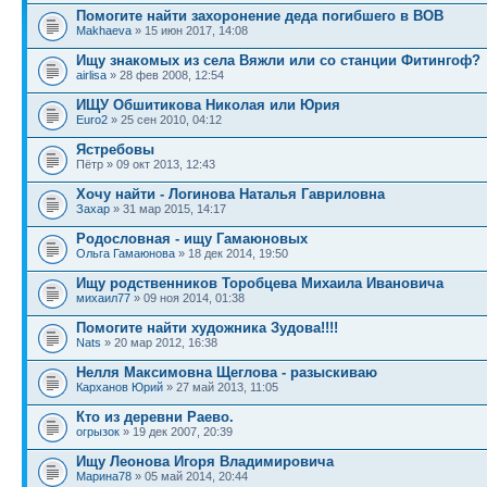
Помогите найти захоронение деда погибшего в ВОВ
Makhaeva
» 15 июн 2017, 14:08
Ищу знакомых из села Вяжли или со станции Фитингоф?
airlisa
» 28 фев 2008, 12:54
ИЩУ Обшитикова Николая или Юрия
Euro2
» 25 сен 2010, 04:12
Ястребовы
Пётр » 09 окт 2013, 12:43
Хочу найти - Логинова Наталья Гавриловна
Захар
» 31 мар 2015, 14:17
Родословная - ищу Гамаюновых
Ольга Гамаюнова
» 18 дек 2014, 19:50
Ищу родственников Торобцева Михаила Ивановича
михаил77
» 09 ноя 2014, 01:38
Помогите найти художника Зудова!!!!
Nats
» 20 мар 2012, 16:38
Нелля Максимовна Щеглова - разыскиваю
Карханов Юрий
» 27 май 2013, 11:05
Кто из деревни Раево.
огрызок
» 19 дек 2007, 20:39
Ищу Леонова Игоря Владимировича
Марина78
» 05 май 2014, 20:44