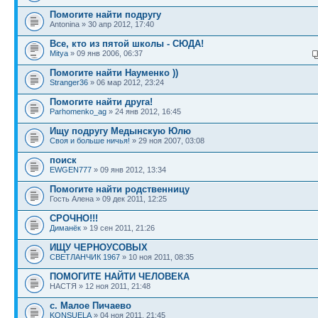
Помогите найти подругу
Antonina » 30 апр 2012, 17:40
Все, кто из пятой школы - СЮДА!
Mitya
» 09 янв 2006, 06:37
Помогите найти Науменко ))
Stranger36
» 06 мар 2012, 23:24
Помогите найти друга!
Parhomenko_ag
» 24 янв 2012, 16:45
Ищу подругу Медынскую Юлю
Своя и больше ничья!
» 29 ноя 2007, 03:08
поиск
EWGEN777
» 09 янв 2012, 13:34
Помогите найти родственницу
Гость Алена » 09 дек 2011, 12:25
СРОЧНО!!!
Диманёк
» 19 сен 2011, 21:26
ИЩУ ЧЕРНОУСОВЫХ
СВЕТЛАНЧИК 1967
» 10 ноя 2011, 08:35
ПОМОГИТЕ НАЙТИ ЧЕЛОВЕКА
НАСТЯ » 12 ноя 2011, 21:48
с. Малое Пичаево
KONSUELA
» 04 ноя 2011, 21:45