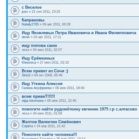
с Веселое
juss
» 21 сен 2011, 23:25
Капрановы
Nataly2705
» 09 авг 2011, 00:28
Ищу Яковлевых Петра Ивановича и Ивана Филипповича
denis
» 03 авг 2011, 17:11
ищу попова саню
леха » 04 июн 2011, 02:07
Ищу Ерёмкиных
Юкихиса
» 27 июл 2011, 02:10
Всем привет из Сочи :)
SiriuS
» 04 окт 2006, 05:49
Ищу Уткина Алексея
Галина Ануфриева
» 06 июн 2011, 18:40
всем привеТ!!!!!!
olga.mironowa
» 05 июн 2011, 22:40
помогите найти рудомёткину евгению 1975 г.р с.алгасово
леха » 04 июн 2011, 01:59
Желтов Валентин Семёнович
Серёга
» 24 апр 2011, 21:42
Помогите найти человека!!!
Есауленко Татьяна » 25 мар 2011, 13:14