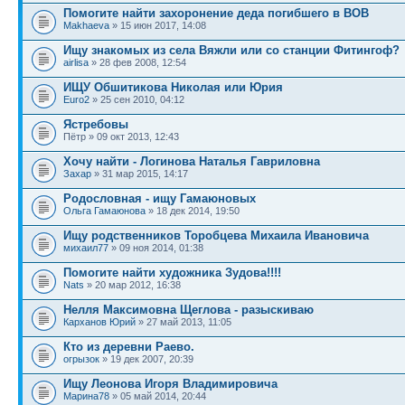
Помогите найти захоронение деда погибшего в ВОВ
Makhaeva
» 15 июн 2017, 14:08
Ищу знакомых из села Вяжли или со станции Фитингоф?
airlisa
» 28 фев 2008, 12:54
ИЩУ Обшитикова Николая или Юрия
Euro2
» 25 сен 2010, 04:12
Ястребовы
Пётр » 09 окт 2013, 12:43
Хочу найти - Логинова Наталья Гавриловна
Захар
» 31 мар 2015, 14:17
Родословная - ищу Гамаюновых
Ольга Гамаюнова
» 18 дек 2014, 19:50
Ищу родственников Торобцева Михаила Ивановича
михаил77
» 09 ноя 2014, 01:38
Помогите найти художника Зудова!!!!
Nats
» 20 мар 2012, 16:38
Нелля Максимовна Щеглова - разыскиваю
Карханов Юрий
» 27 май 2013, 11:05
Кто из деревни Раево.
огрызок
» 19 дек 2007, 20:39
Ищу Леонова Игоря Владимировича
Марина78
» 05 май 2014, 20:44