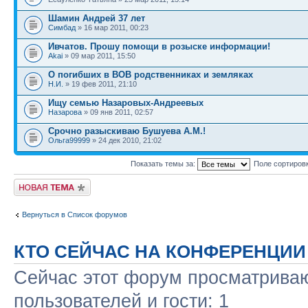
Шамин Андрей 37 лет
Симбад
» 16 мар 2011, 00:23
Ивчатов. Прошу помощи в розыске информации!
Akai
» 09 мар 2011, 15:50
О погибших в ВОВ родственниках и земляках
Н.И.
» 19 фев 2011, 21:10
Ищу семью Назаровых-Андреевых
Назарова
» 09 янв 2011, 02:57
Срочно разыскиваю Бушуева А.М.!
Ольга99999
» 24 дек 2010, 21:02
Показать темы за:
Поле сортиров
Новая тема
Вернуться в Список форумов
КТО СЕЙЧАС НА КОНФЕРЕНЦИИ
Сейчас этот форум просматриваю
пользователей и гости: 1