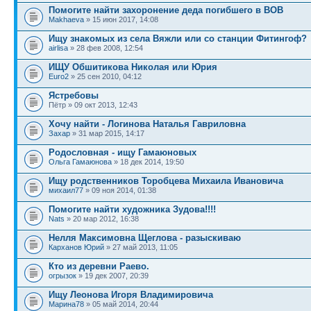
Помогите найти захоронение деда погибшего в ВОВ
Makhaeva
» 15 июн 2017, 14:08
Ищу знакомых из села Вяжли или со станции Фитингоф?
airlisa
» 28 фев 2008, 12:54
ИЩУ Обшитикова Николая или Юрия
Euro2
» 25 сен 2010, 04:12
Ястребовы
Пётр » 09 окт 2013, 12:43
Хочу найти - Логинова Наталья Гавриловна
Захар
» 31 мар 2015, 14:17
Родословная - ищу Гамаюновых
Ольга Гамаюнова
» 18 дек 2014, 19:50
Ищу родственников Торобцева Михаила Ивановича
михаил77
» 09 ноя 2014, 01:38
Помогите найти художника Зудова!!!!
Nats
» 20 мар 2012, 16:38
Нелля Максимовна Щеглова - разыскиваю
Карханов Юрий
» 27 май 2013, 11:05
Кто из деревни Раево.
огрызок
» 19 дек 2007, 20:39
Ищу Леонова Игоря Владимировича
Марина78
» 05 май 2014, 20:44