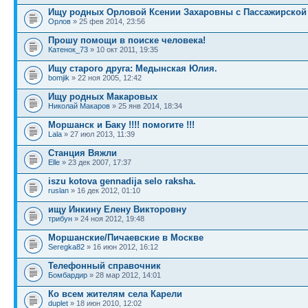
Ищу родных Орловой Ксении Захаровны с Пассажирской
Орлов
» 25 фев 2014, 23:56
Прошу помощи в поиске человека!
Катенок_73
» 10 окт 2011, 19:35
Ищу старого друга: Медынская Юлия.
bomjik
» 22 ноя 2005, 12:42
Ищу родных Макаровых
Николай Макаров
» 25 янв 2014, 18:34
Моршанск и Баку !!!! помогите !!!
Lala
» 27 июл 2013, 11:39
Станция Вяжли
Elle
» 23 дек 2007, 17:37
iszu kotova gennadija selo raksha.
ruslan
» 16 дек 2012, 01:10
ищу Инкину Елену Викторовну
трибун
» 24 ноя 2012, 19:48
Моршанские/Пичаевские в Москве
Seregka82
» 16 июн 2012, 16:12
Телефонный справочник
Бомбардир
» 28 мар 2012, 14:01
Ко всем жителям села Карели
duplet
» 18 июн 2010, 12:02