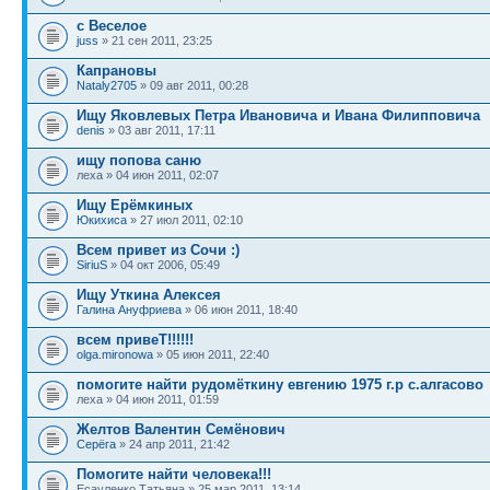
с Веселое
juss
» 21 сен 2011, 23:25
Капрановы
Nataly2705
» 09 авг 2011, 00:28
Ищу Яковлевых Петра Ивановича и Ивана Филипповича
denis
» 03 авг 2011, 17:11
ищу попова саню
леха » 04 июн 2011, 02:07
Ищу Ерёмкиных
Юкихиса
» 27 июл 2011, 02:10
Всем привет из Сочи :)
SiriuS
» 04 окт 2006, 05:49
Ищу Уткина Алексея
Галина Ануфриева
» 06 июн 2011, 18:40
всем привеТ!!!!!!
olga.mironowa
» 05 июн 2011, 22:40
помогите найти рудомёткину евгению 1975 г.р с.алгасово
леха » 04 июн 2011, 01:59
Желтов Валентин Семёнович
Серёга
» 24 апр 2011, 21:42
Помогите найти человека!!!
Есауленко Татьяна » 25 мар 2011, 13:14