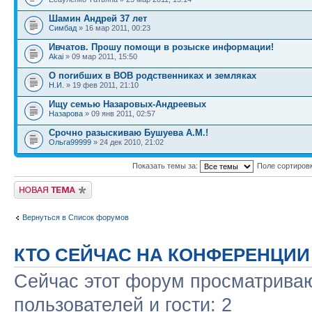
Шамин Андрей 37 лет
Симбад
» 16 мар 2011, 00:23
Ивчатов. Прошу помощи в розыске информации!
Akai
» 09 мар 2011, 15:50
О погибших в ВОВ родственниках и земляках
Н.И.
» 19 фев 2011, 21:10
Ищу семью Назаровых-Андреевых
Назарова
» 09 янв 2011, 02:57
Срочно разыскиваю Бушуева А.М.!
Ольга99999
» 24 дек 2010, 21:02
Показать темы за:
Поле сортиров
Новая тема
Вернуться в Список форумов
КТО СЕЙЧАС НА КОНФЕРЕНЦИИ
Сейчас этот форум просматриваю
пользователей и гости: 2