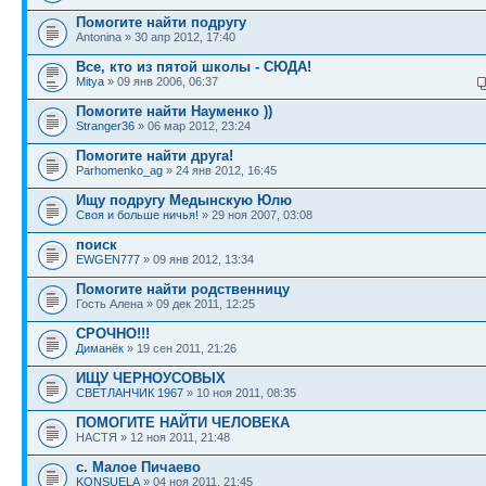
Помогите найти подругу
Antonina » 30 апр 2012, 17:40
Все, кто из пятой школы - СЮДА!
Mitya
» 09 янв 2006, 06:37
Помогите найти Науменко ))
Stranger36
» 06 мар 2012, 23:24
Помогите найти друга!
Parhomenko_ag
» 24 янв 2012, 16:45
Ищу подругу Медынскую Юлю
Своя и больше ничья!
» 29 ноя 2007, 03:08
поиск
EWGEN777
» 09 янв 2012, 13:34
Помогите найти родственницу
Гость Алена » 09 дек 2011, 12:25
СРОЧНО!!!
Диманёк
» 19 сен 2011, 21:26
ИЩУ ЧЕРНОУСОВЫХ
СВЕТЛАНЧИК 1967
» 10 ноя 2011, 08:35
ПОМОГИТЕ НАЙТИ ЧЕЛОВЕКА
НАСТЯ » 12 ноя 2011, 21:48
с. Малое Пичаево
KONSUELA
» 04 ноя 2011, 21:45