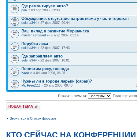
Где ремонтируем авто?
рам
» 03 апр 2006, 23:38
Обсуждение: отсутствие патриотизма у части горожан
selena344
» 27 фев 2007, 20:44
Ваш вклад в развитие Моршанска
master sergeant
» 06 мар 2007, 01:14
Порубка леса
selena344
» 22 фев 2007, 17:43
Где заправляем авто
selena344
» 22 фев 2007, 18:01
Почистим реку, господа
Калина
» 04 июл 2006, 06:25
Нужны ли в городе ларьки (сараи)?
Mr. FreeZZZ
» 20 апр 2005, 09:43
Показать темы за:
Поле сортиров
Новая тема
Вернуться в Список форумов
КТО СЕЙЧАС НА КОНФЕРЕНЦИИ