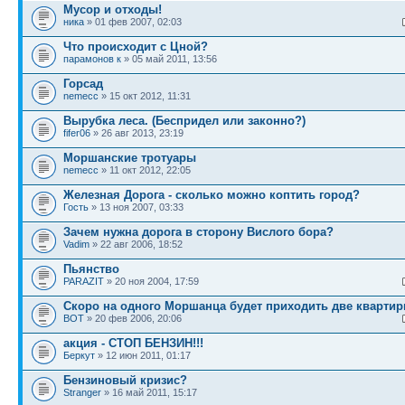
Мусор и отходы!
ника
» 01 фев 2007, 02:03
Что происходит с Цной?
парамонов к
» 05 май 2011, 13:56
Горсад
nemecc
» 15 окт 2012, 11:31
Вырубка леса. (Беспридел или законно?)
fifer06
» 26 авг 2013, 23:19
Моршанские тротуары
nemecc
» 11 окт 2012, 22:05
Железная Дорога - сколько можно коптить город?
Гость
» 13 ноя 2007, 03:33
Зачем нужна дорога в сторону Вислого бора?
Vadim
» 22 авг 2006, 18:52
Пьянство
PARAZIT
» 20 ноя 2004, 17:59
Скоро на одного Моршанца будет приходить две кварти
BOT
» 20 фев 2006, 20:06
акция - СТОП БЕНЗИН!!!
Беркут
» 12 июн 2011, 01:17
Бензиновый кризис?
Stranger
» 16 май 2011, 15:17