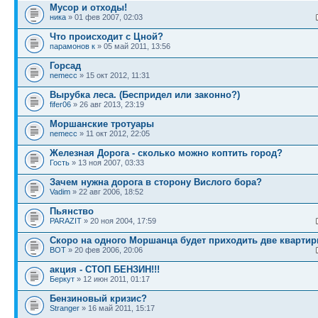
Мусор и отходы!
ника
» 01 фев 2007, 02:03
Что происходит с Цной?
парамонов к
» 05 май 2011, 13:56
Горсад
nemecc
» 15 окт 2012, 11:31
Вырубка леса. (Беспридел или законно?)
fifer06
» 26 авг 2013, 23:19
Моршанские тротуары
nemecc
» 11 окт 2012, 22:05
Железная Дорога - сколько можно коптить город?
Гость
» 13 ноя 2007, 03:33
Зачем нужна дорога в сторону Вислого бора?
Vadim
» 22 авг 2006, 18:52
Пьянство
PARAZIT
» 20 ноя 2004, 17:59
Скоро на одного Моршанца будет приходить две кварти
BOT
» 20 фев 2006, 20:06
акция - СТОП БЕНЗИН!!!
Беркут
» 12 июн 2011, 01:17
Бензиновый кризис?
Stranger
» 16 май 2011, 15:17