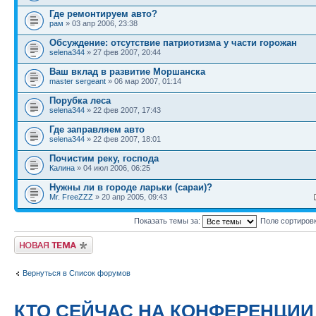
Где ремонтируем авто?
рам
» 03 апр 2006, 23:38
Обсуждение: отсутствие патриотизма у части горожан
selena344
» 27 фев 2007, 20:44
Ваш вклад в развитие Моршанска
master sergeant
» 06 мар 2007, 01:14
Порубка леса
selena344
» 22 фев 2007, 17:43
Где заправляем авто
selena344
» 22 фев 2007, 18:01
Почистим реку, господа
Калина
» 04 июл 2006, 06:25
Нужны ли в городе ларьки (сараи)?
Mr. FreeZZZ
» 20 апр 2005, 09:43
Показать темы за:
Поле сортиров
Новая тема
Вернуться в Список форумов
КТО СЕЙЧАС НА КОНФЕРЕНЦИИ