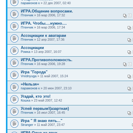
парамонов к
» 22 дек 2007, 02:40
ИГРА.Общение вопросами.
Птенчик
» 16 мар 2006, 17:32
1
ИГРА. Чтобы....нужно....
Птенчик
» 16 мар 2006, 17:34
Ассоциации к аватарам
Птенчик
» 12 апр 2007, 17:36
Ассоциации
Ромка
» 13 апр 2007, 16:07
ИГРА.Противоположность.
Птенчик
» 16 мар 2006, 19:28
1
Игра "Города"
Vrednyuga
» 11 май 2007, 15:24
=Нельзя=
парамонов к
» 20 июн 2007, 23:10
Угадай, кто это!
Кошка
» 23 май 2007, 12:42
Успей первым!(азартная)
Птенчик
» 16 июл 2007, 16:45
Игра " Я знаю пять..."
Stranger
» 11 май 2007, 23:47
ИГРА.Одно из двух.