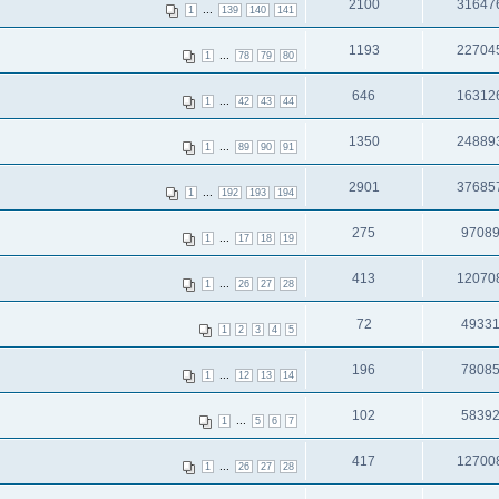
2100
31647
...
1
139
140
141
1193
22704
...
1
78
79
80
646
16312
...
1
42
43
44
1350
24889
...
1
89
90
91
2901
37685
...
1
192
193
194
275
9708
...
1
17
18
19
413
12070
...
1
26
27
28
72
4933
1
2
3
4
5
196
7808
...
1
12
13
14
102
5839
...
1
5
6
7
417
12700
...
1
26
27
28