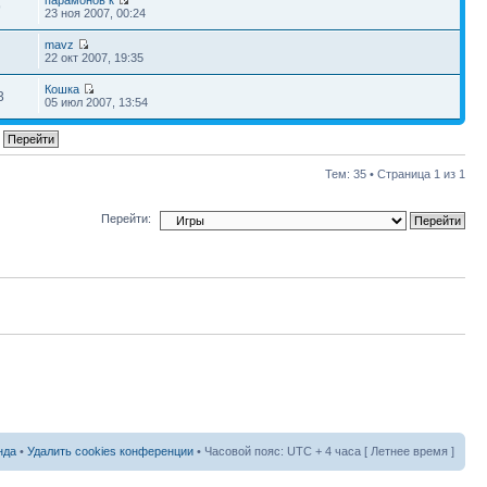
парамонов к
9
23 ноя 2007, 00:24
mavz
22 окт 2007, 19:35
Кошка
3
05 июл 2007, 13:54
Тем: 35 • Страница
1
из
1
Перейти:
нда
•
Удалить cookies конференции
• Часовой пояс: UTC + 4 часа [ Летнее время ]