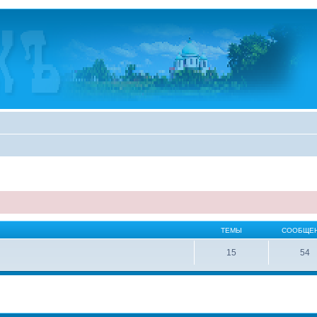
ТЕМЫ
СООБЩЕ
15
54