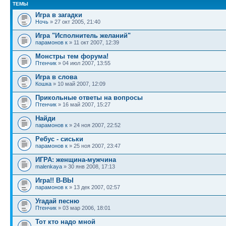
ТЕМЫ
Игра в загадки
Ночь
» 27 окт 2005, 21:40
Игра "Исполнитель желаний"
парамонов к
» 11 окт 2007, 12:39
Монстры тем форума!
Птенчик
» 04 июл 2007, 13:55
Игра в слова
Кошка
» 10 май 2007, 12:09
Прикольные ответы на вопросы
Птенчик
» 16 май 2007, 15:27
Найди
парамонов к
» 24 ноя 2007, 22:52
Ребус - сиськи
парамонов к
» 25 ноя 2007, 23:47
ИГРА: женщина-мужчина
malenkaya
» 30 янв 2008, 17:13
Игра!! В-ВЫ
парамонов к
» 13 дек 2007, 02:57
Угадай песню
Птенчик
» 03 мар 2006, 18:01
Тот кто надо мной