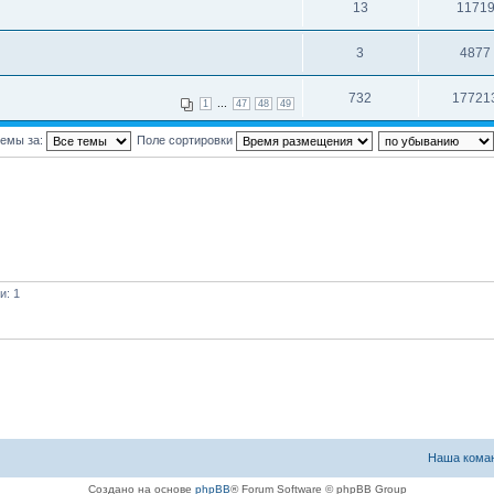
13
1171
3
4877
732
17721
...
1
47
48
49
темы за:
Поле сортировки
и: 1
Наша кома
Создано на основе
phpBB
® Forum Software © phpBB Group