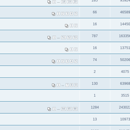
285
9592
...
1
18
19
20
66
4658
1
2
3
4
5
16
1445
1
2
787
16335
...
1
51
52
53
16
1375
1
2
74
5020
1
2
3
4
5
2
4075
130
6396
...
1
7
8
9
1
3515
1284
24302
...
1
84
85
86
13
1097