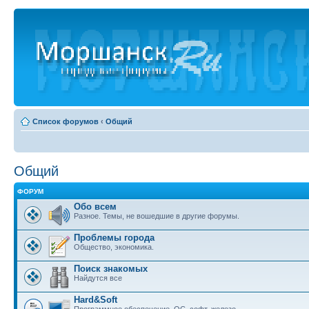
Список форумов
‹
Общий
Общий
ФОРУМ
Обо всем
Разное. Темы, не вошедшие в другие форумы.
Проблемы города
Общество, экономика.
Поиск знакомых
Найдутся все
Hard&Soft