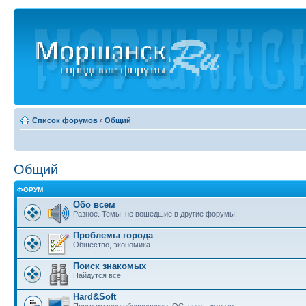
Список форумов
‹
Общий
Общий
ФОРУМ
Обо всем
Разное. Темы, не вошедшие в другие форумы.
Проблемы города
Общество, экономика.
Поиск знакомых
Найдутся все
Hard&Soft