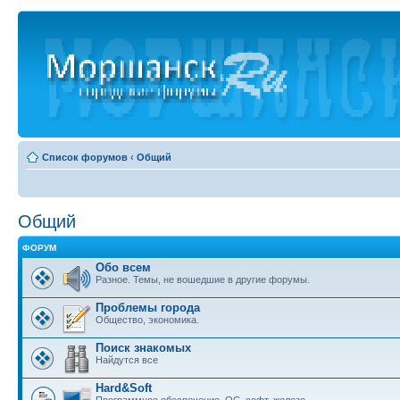
Список форумов
‹
Общий
Общий
ФОРУМ
Обо всем
Разное. Темы, не вошедшие в другие форумы.
Проблемы города
Общество, экономика.
Поиск знакомых
Найдутся все
Hard&Soft