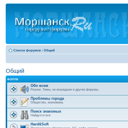
Список форумов
‹
Общий
Общий
ФОРУМ
Обо всем
Разное. Темы, не вошедшие в другие форумы.
Проблемы города
Общество, экономика.
Поиск знакомых
Найдутся все
Hard&Soft