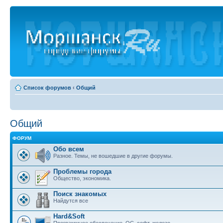
Список форумов
‹
Общий
Общий
ФОРУМ
Обо всем
Разное. Темы, не вошедшие в другие форумы.
Проблемы города
Общество, экономика.
Поиск знакомых
Найдутся все
Hard&Soft