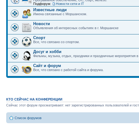
Программное обеспечение, ОС, софт, железо.
Подфорум:
Новости сети и IT
Известные люди
Имена связанные с Моршанском.
Новости
Объявления об интересных событиях в г. Моршанске
Спорт
Все, что связано со спортом.
Досуг и хобби
Фильмы, музыка, отдых, праздники и праздничные мероприятия 
Сайт и форум
Все, что связано с работой сайта и форума.
КТО СЕЙЧАС НА КОНФЕРЕНЦИИ
Сейчас этот форум просматривают: нет зарегистрированных пользователей и гост
Список форумов