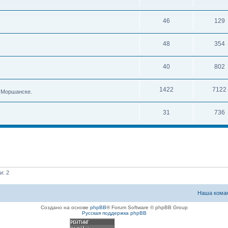
46
129
48
354
40
802
1422
7122
в Моршанске.
31
736
и: 2
Наша кома
Создано на основе
phpBB
® Forum Software © phpBB Group
Русская поддержка phpBB