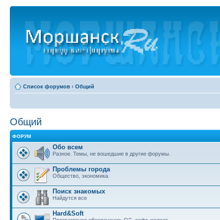
Список форумов
‹
Общий
Общий
ФОРУМ
Обо всем
Разное. Темы, не вошедшие в другие форумы.
Проблемы города
Общество, экономика.
Поиск знакомых
Найдутся все
Hard&Soft