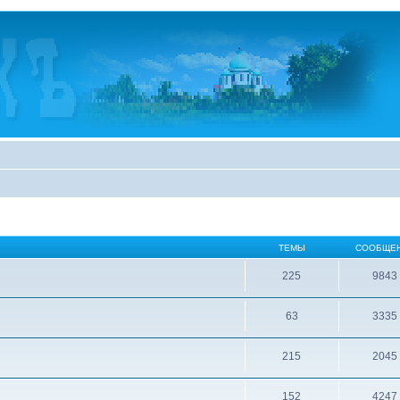
ТЕМЫ
СООБЩЕ
225
9843
63
3335
215
2045
152
4247