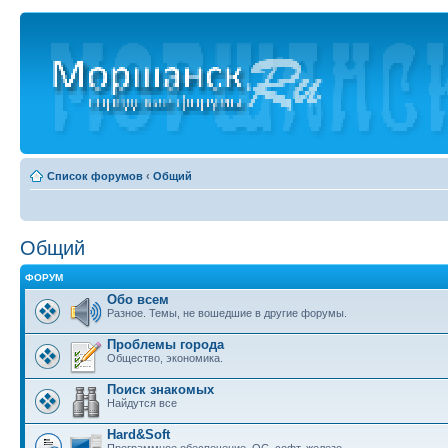
Список форумов
‹
Общий
Общий
ФОРУМ
Обо всем
Разное. Темы, не вошедшие в другие форумы.
Проблемы города
Общество, экономика.
Поиск знакомых
Найдутся все
Hard&Soft