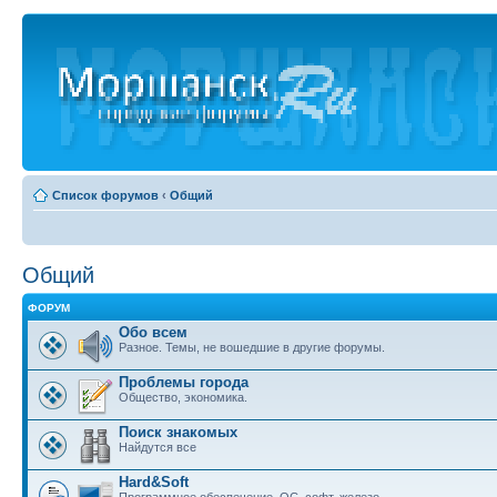
Список форумов
‹
Общий
Общий
ФОРУМ
Обо всем
Разное. Темы, не вошедшие в другие форумы.
Проблемы города
Общество, экономика.
Поиск знакомых
Найдутся все
Hard&Soft